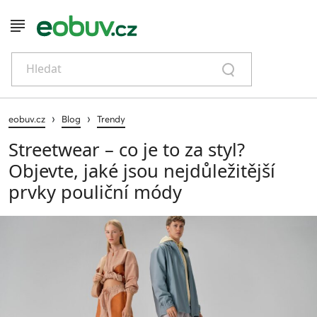
Hledat
›
›
eobuv.cz
Blog
Trendy
Streetwear – co je to za styl?
Objevte, jaké jsou nejdůležitější
prvky pouliční módy