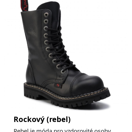
Rockový (rebel)
Rebel
je móda pro vzdorovité osoby.