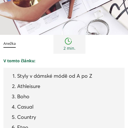
Trendy
Anežka
2 min.
V tomto článku:
Styly v dámské módě od A po Z
Athleisure
Boho
Casual
Country
Etno