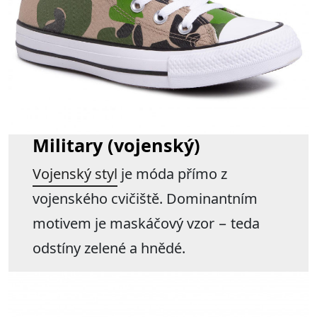
Military (vojenský)
Vojenský styl
je móda přímo z
vojenského cvičiště. Dominantním
motivem je maskáčový vzor − teda
odstíny zelené a hnědé.