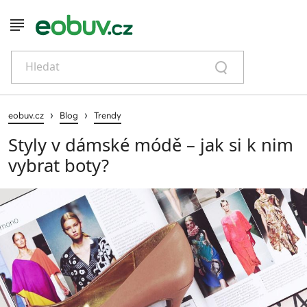
Hledat
›
›
eobuv.cz
Blog
Trendy
Styly v dámské módě – jak si k nim
vybrat boty?