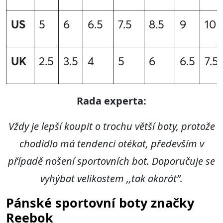
US
5
6
6.5
7.5
8.5
9
10
UK
2.5
3.5
4
5
6
6.5
7.5
R
ada experta:
Vždy je lepší koupit o trochu větší boty, protože
chodidlo má tendenci otékat, především v
případě nošení sportovních bot. Doporučuje se
vyhýbat velikostem
,,tak akorát”
.
Pánské sportovní boty značky
Reebok