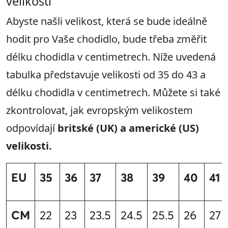
velikostí
Abyste našli velikost, která se bude ideálně
hodit pro Vaše chodidlo, bude třeba změřit
délku chodidla v centimetrech. Níže uvedená
tabulka představuje velikosti od 35 do 43 a
délku chodidla v centimetrech. Můžete si také
zkontrolovat, jak evropským velikostem
odpovídají
britské (UK) a americké (US)
velikosti.
EU
35
36
37
38
39
40
41
CM
22
23
23.5
24.5
25.5
26
27