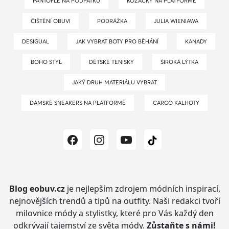
PANTOFLE NA PODPATKU
KOZAČKY NA PLATFORMĚ
ČIŠTĚNÍ OBUVI
PODRÁŽKA
JULIA WIENIAWA
DESIGUAL
JAK VYBRAT BOTY PRO BĚHÁNÍ
KANADY
BOHO STYL
DĚTSKÉ TENISKY
ŠIROKÁ LÝTKA
JAKÝ DRUH MATERIÁLU VYBRAT
DÁMSKÉ SNEAKERS NA PLATFORMĚ
CARGO KALHOTY
Blog eobuv.cz
je nejlepším zdrojem módních inspirací,
nejnovějších trendů a tipů na outfity.
Naši redakci tvoří
milovnice módy a stylistky, které pro Vás každý den
odkrývají tajemství ze světa módy.
Zůstaňte s námi!