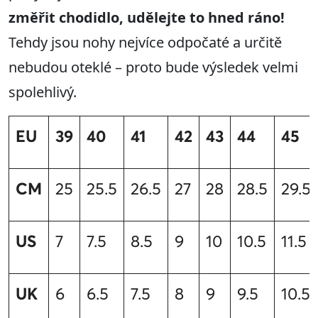
změřit chodidlo, udělejte to hned ráno!
Tehdy jsou nohy nejvíce odpočaté a určitě
nebudou oteklé – proto bude výsledek velmi
spolehlivý.
EU
39
40
41
42
43
44
45
CM
25
25.5
26.5
27
28
28.5
29.5
US
7
7.5
8.5
9
10
10.5
11.5
UK
6
6.5
7.5
8
9
9.5
10.5