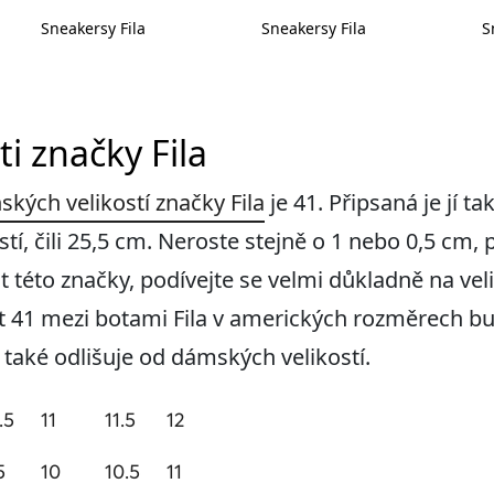
Sneakersy Fila
Sneakersy Fila
S
ti značky Fila
ských velikostí značky Fila
je 41. Připsaná je jí ta
tí, čili 25,5 cm. Neroste stejně o 1 nebo 0,5 cm,
této značky, podívejte se velmi důkladně na velik
st 41 mezi botami Fila v amerických rozměrech bu
e také odlišuje od dámských velikostí.
.5
11
11.5
12
5
10
10.5
11