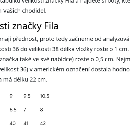
tabulku velikostí značky Fila a najděte si boty, 
 Vašich chodidel.
ti značky Fila
y mají přednost, proto tedy začneme od analyzov
kosti 36 do velikosti 38 délka vložky roste o 1 cm,
 značka také ve své nabídce) roste o 0,5 cm. Nejm
 velikost 36) v americkém označení dostala hodnot
ka má délku 22 cm.
9
9.5
10.5
6.5
7
8
40
41
42