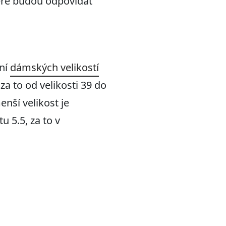
které budou odpovídat
ání
dámských velikostí
 za to od velikosti 39 do
enší velikost je
u 5.5, za to v