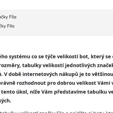
čky Fila
čky Fila
o systému co se týče velikostí bot, který se d
ozměry, tabulky velikostí jednotlivých značek
. V době internetových nákupů je to většinou 
právně rozhodnout pro dobrou velikost Vámi
 tento úkol, níže Vám představíme tabulku veli
kých.