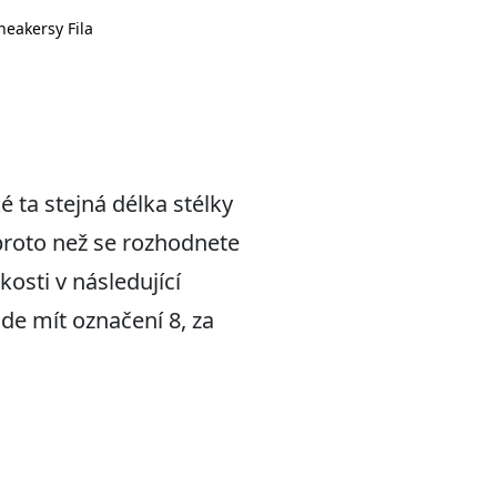
neakersy Fila
ké ta stejná délka stélky
 proto než se rozhodnete
osti v následující
de mít označení 8, za