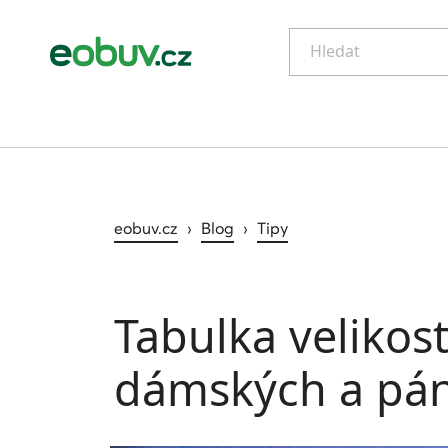
Hledat
eobuv.cz
›
Blog
›
Tipy
Tabulka velikost
dámských a pán