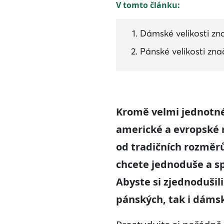
V tomto článku:
Dámské velikosti zna
Pánské velikosti zna
Kromě velmi jednotnéh
americké a evropské r
od tradičních rozměrů
chcete jednoduše a s
Abyste si zjednodušili
pánských, tak i dáms