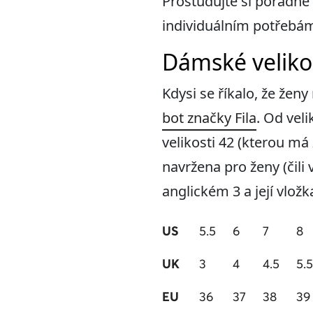
Prostudujte si pořádně 
individuálním potřebám
Dámské velikos
Kdysi se říkalo, že žen
bot značky Fila
. Od veli
velikosti 42 (kterou má
navržena pro ženy (čili
anglickém 3 a její vlož
US
5.5
6
7
8
UK
3
4
4.5
5.5
EU
36
37
38
39