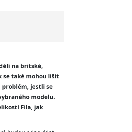
ělí na britské,
 se také mohou lišit
problém, jestli se
 vybraného modelu.
kostí Fila, jak