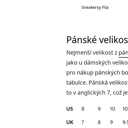
Sneakersy Fila
Sneakersy Fila
Pánské velikos
Nejmenší velikost z
pán
jako u dámských velikos
pro nákup pánských bot 
tabulce. Pánská veliko
to v anglických 7, což j
US
8
9
10
10
UK
7
8
9
9.