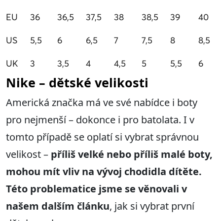
EU
36
36,5
37,5
38
38,5
39
40
US
5,5
6
6,5
7
7,5
8
8,5
UK
3
3,5
4
4,5
5
5,5
6
Nike – dětské velikosti
Americká značka má ve své nabídce i boty
pro nejmenší – dokonce i pro batolata. I v
tomto případě se oplatí si vybrat správnou
velikost –
příliš velké nebo příliš malé boty,
mohou mít vliv na vývoj chodidla dítěte.
Této problematice jsme se věnovali v
našem dalším článku
, jak si vybrat první