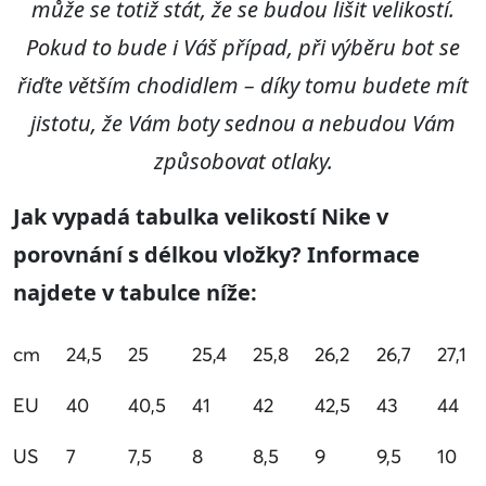
může se totiž stát, že se budou lišit velikostí.
Pokud to bude i Váš případ, při výběru bot se
řiďte větším chodidlem – díky tomu budete mít
jistotu, že Vám boty sednou a nebudou Vám
způsobovat otlaky.
Jak vypadá tabulka velikostí Nike v
porovnání s délkou vložky? Informace
najdete v tabulce níže:
cm
24,5
25
25,4
25,8
26,2
26,7
27,1
EU
40
40,5
41
42
42,5
43
44
US
7
7,5
8
8,5
9
9,5
10