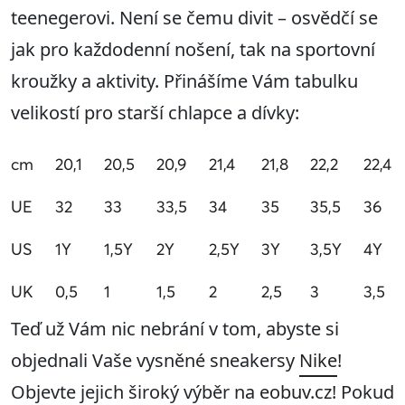
teenegerovi. Není se čemu divit – osvědčí se
jak pro každodenní nošení, tak na sportovní
kroužky a aktivity. Přinášíme Vám tabulku
velikostí pro starší chlapce a dívky:
cm
20,1
20,5
20,9
21,4
21,8
22,2
22,4
UE
32
33
33,5
34
35
35,5
36
US
1Y
1,5Y
2Y
2,5Y
3Y
3,5Y
4Y
UK
0,5
1
1,5
2
2,5
3
3,5
Teď už Vám nic nebrání v tom, abyste si
objednali Vaše vysněné sneakersy
Nike
!
Objevte jejich široký výběr na
eobuv.cz
! Pokud