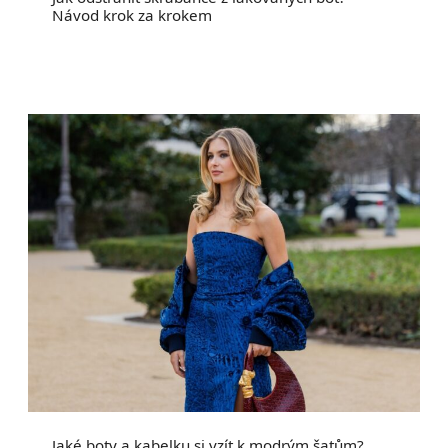
Návod krok za krokem
Jaké boty a kabelku si vzít k modrým šatům?