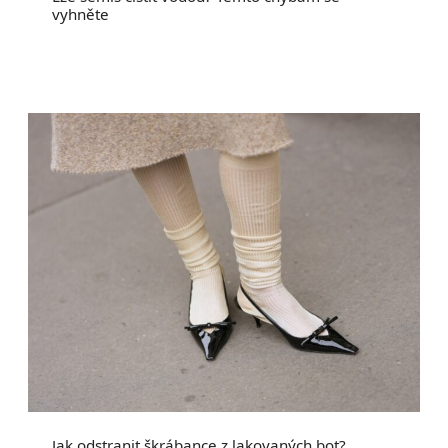
vyhněte
Jak odstranit škrábance z lakovaných bot?