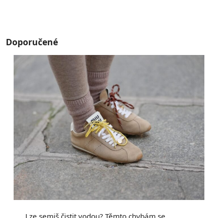
Doporučené
Lze semiš čistit vodou? Těmto chybám se