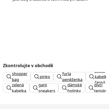
Zkontrolujte v obchodě
pinko
shopper
furla
pinko
kabelka
bag
peněženka
černá
zelená
gant
dámské
dívčí
kabelka
sneakers
holinky
tenisky