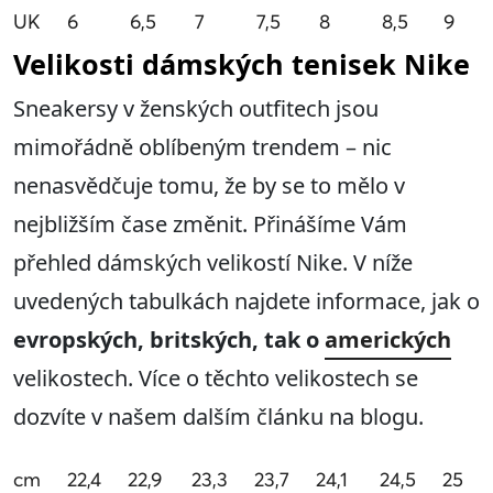
UK
6
6,5
7
7,5
8
8,5
9
Velikosti dámských tenisek Nike
Sneakersy v ženských outfitech jsou
mimořádně oblíbeným trendem – nic
nenasvědčuje tomu, že by se to mělo v
nejbližším čase změnit. Přinášíme Vám
přehled dámských velikostí Nike. V níže
uvedených tabulkách najdete informace, jak o
evropských, britských, tak o
amerických
velikostech. Více o těchto velikostech se
dozvíte v našem dalším článku na blogu.
cm
22,4
22,9
23,3
23,7
24,1
24,5
25