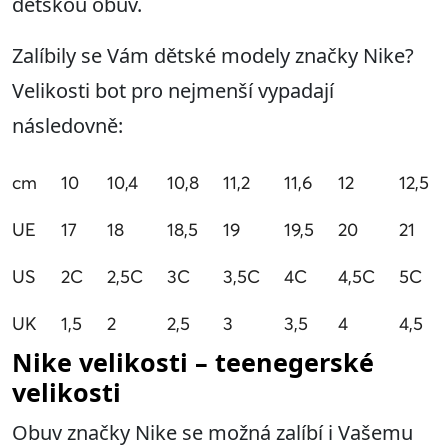
dětskou obuv.
Zalíbily se Vám dětské modely značky Nike?
Velikosti bot pro nejmenší vypadají
následovně:
cm
10
10,4
10,8
11,2
11,6
12
12,5
UE
17
18
18,5
19
19,5
20
21
US
2C
2,5C
3C
3,5C
4C
4,5C
5C
UK
1,5
2
2,5
3
3,5
4
4,5
Nike velikosti – teenegerské
velikosti
Obuv značky Nike se možná zalíbí i Vašemu