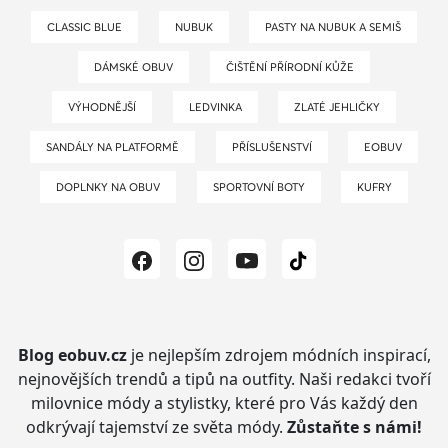
CLASSIC BLUE
NUBUK
PASTY NA NUBUK A SEMIŠ
DÁMSKÉ OBUV
ČIŠTĚNÍ PŘÍRODNÍ KŮŽE
VÝHODNĚJŠÍ
LEDVINKA
ZLATÉ JEHLIČKY
SANDÁLY NA PLATFORMĚ
PŘÍSLUŠENSTVÍ
EOBUV
DOPLNKY NA OBUV
SPORTOVNÍ BOTY
KUFRY
Blog eobuv.cz
je nejlepším zdrojem módních inspirací,
nejnovějších trendů a tipů na outfity.
Naši redakci tvoří
milovnice módy a stylistky, které pro Vás každý den
odkrývají tajemství ze světa módy.
Zůstaňte s námi!