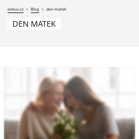
›
›
eobuv.cz
Blog
den matek
DEN MATEK