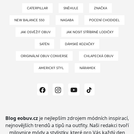
CATERPILLAR
SNĚHULE
ZNAČKA
NEW BALANCE 550
NAGABA
POCENÍ CHODIDEL
JAK OSVĚŽIT OBUV
JAK NOSIT STŘÍBRNÉ LODIČKY
SATÉN
DÁMSKÉ KOZAČKY
ORIGINÁLNÍ OBUV CONVERSE
CHLAPECKÁ OBUV
AMERICKÝ STYL
NÁRAMEK
Blog eobuv.cz
je nejlepším zdrojem módních inspirací,
nejnovějších trendů a tipů na outfity.
Naši redakci tvoří
milovnice módy a stylistky, které pro Vás každý den