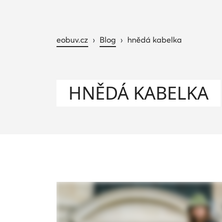
eobuv.cz
›
Blog
›
hnědá kabelka
HNĚDÁ KABELKA