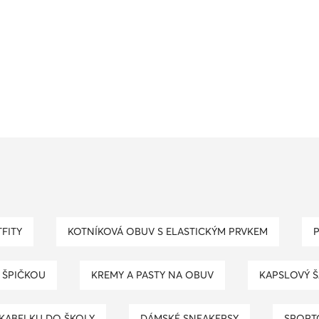
TFITY
KOTNÍKOVÁ OBUV S ELASTICKÝM PRVKEM
 ŠPIČKOU
KREMY A PASTY NA OBUV
KAPSLOVÝ 
 KABELKU DO ŠKOLY
DÁMSKÉ SNEAKERSY
SPORT