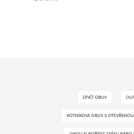
DÍVČÍ OBUV
OU
KOTNÍKOVÁ OBUV S OTEVŘENOU
JAKOU SI POŘÍDIT TAŠKU NEBO