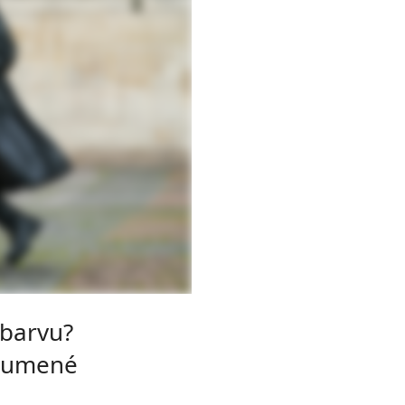
 barvu?
tlumené