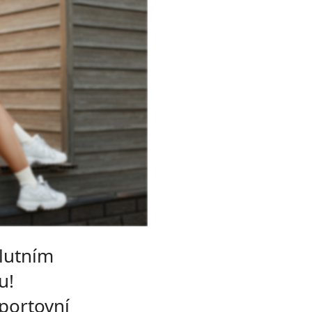
lutním
u!
sportovní