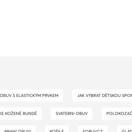
 OBUV S ELASTICKÝM PRVKEM
JAK VYBRAT DĚTSKOU SPO
 KE KOŽENÉ BUNDĚ
SVATEBNI OBUV
POLOKOZAČ
PRANÍ OBUVI
KOŠILE
EOBUV.CZ
GLÁ