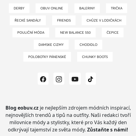
DERBY
OBUV ONLINE
BALERINY
TRIČKA
ŘECKÉ SANDÁLY
FRIENDS
CHŮZE V LODIČKÁCH
POULIČNÍ MÓDA
NEW BALANCE 550
ČEPICE
DAMSKE CIZMY
CHODIDLO
POLOBOTKY PÁNENSKÉ
CHUNKY BOOTS
Blog eobuv.cz
je nejlepším zdrojem módních inspirací,
nejnovějších trendů a tipů na outfity.
Naši redakci tvoří
milovnice módy a stylistky, které pro Vás každý den
odkrývají tajemství ze světa módy.
Zůstaňte s námi!