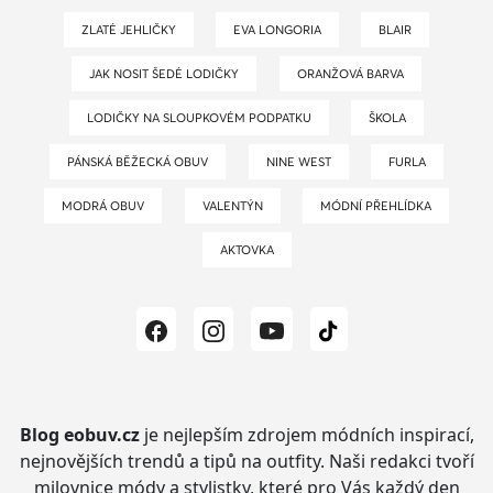
ZLATÉ JEHLIČKY
EVA LONGORIA
BLAIR
JAK NOSIT ŠEDÉ LODIČKY
ORANŽOVÁ BARVA
LODIČKY NA SLOUPKOVÉM PODPATKU
ŠKOLA
PÁNSKÁ BĚŽECKÁ OBUV
NINE WEST
FURLA
MODRÁ OBUV
VALENTÝN
MÓDNÍ PŘEHLÍDKA
AKTOVKA
Blog eobuv.cz
je nejlepším zdrojem módních inspirací,
nejnovějších trendů a tipů na outfity.
Naši redakci tvoří
milovnice módy a stylistky, které pro Vás každý den