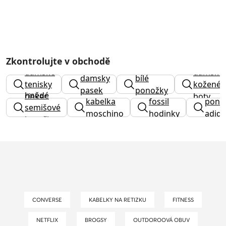
Zkontrolujte v obchodě
dámské
dámské
damsky
bílé
tenisky
kožené
pasek
ponožky
hnědé
rieker
boty
kabelka
fossil
pono
semišové
moschino
hodinky
adida
kozačky
CONVERSE
KABELKY NA RETIZKU
FITNESS
NETFLIX
BROGSY
OUTDOROOVÁ OBUV