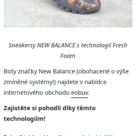
Sneakersy NEW BALANCE
s
technologi
í
Fresh
Foam
Boty značky New Balance (obohacené o výše
zmíněné systémy!) najdete v nabídce
internetového obchodu
eobuv
.
Zajistět
e si pohodlí díky těmto
technologiím
!