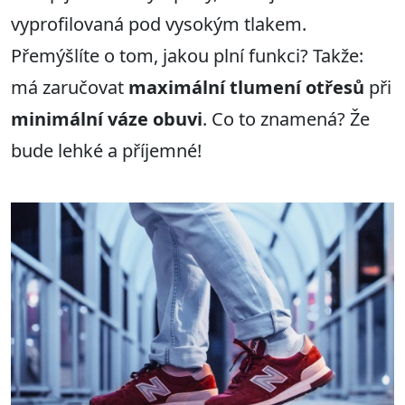
vyprofilovaná pod vysokým tlakem.
Přemýšlíte o tom, jakou plní funkci? Takže:
má zaručovat
maximální
tlumení otřesů
při
minim
á
lní váze
obuvi
. Co to znamená? Že
bude lehké a příjemné!