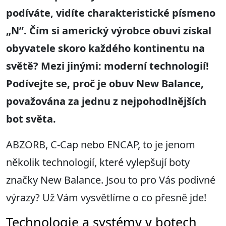
podíváte, vidíte charakteristické písmeno
„N”.
Čím si americký výrobce obuvi získal
obyvatele skoro každého kontinentu na
světě? Mezi jinými
: moderní technologi
í
!
Podívejte se, proč je obuv
New Balance
,
považován
a
za jedn
u
z
nejpohodlnějších
bot světa
.
ABZORB, C-Cap nebo ENCAP, to je jenom
několik technologií, které vylepšují boty
značky New Balance. Jsou to pro Vás podivné
výrazy? Už Vám vysvětlíme o co přesně jde!
Technologie a systémy v botech