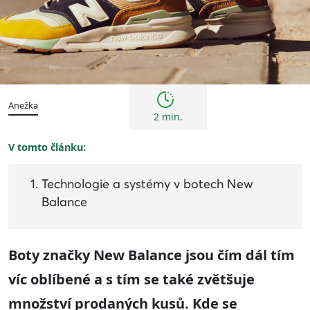
Trendy
Anežka
2 min.
V tomto článku:
Technologie a systémy v botech New
Balance
B
o
ty značky New Balance
jsou čím dál tím
víc oblíbené a s tím se také zvětšuje
množství prodaných kusů. Kde se