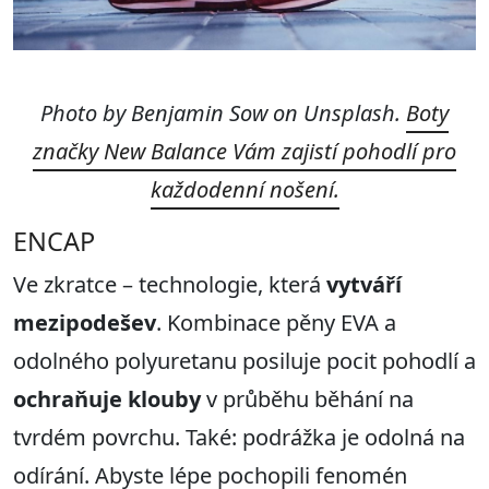
Photo by Benjamin Sow on Unsplash.
Boty
značky New Balance Vám zajistí pohodlí pro
každodenní nošení.
ENCAP
Ve zkratce – technologie, která
vytváří
mezipodešev
. Kombinace pěny EVA a
odolného polyuretanu posiluje pocit pohodlí a
ochra
ňuje klouby
v průběhu běhání na
tvrdém povrchu. Také: podrážka je odolná na
odírání. Abyste lépe pochopili fenomén