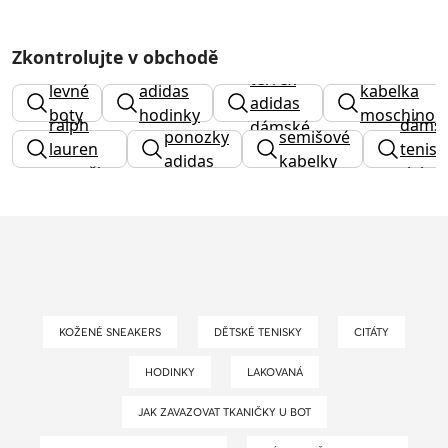
Zkontrolujte v obchodě
terrex
levné
adidas
kabelka
adidas
boty
hodinky
moschino
ralph
dáms
dámské
ponozky
semišové
lauren
tenisk
adidas
kabelky
ponožky
rieker
KOŽENÉ SNEAKERS
DĚTSKÉ TENISKY
CITÁTY
HODINKY
LAKOVANÁ
JAK ZAVAZOVAT TKANIČKY U BOT