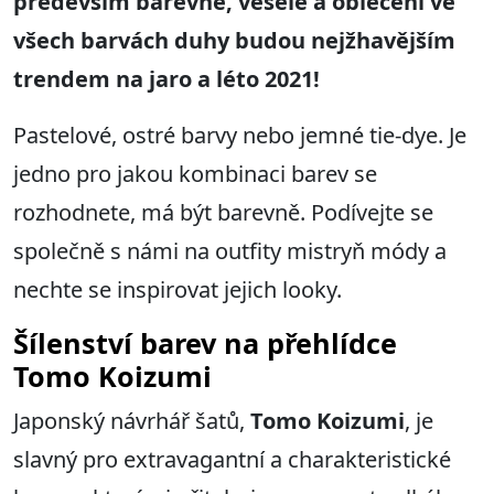
především barevně, vesele a oblečení ve
všech barvách duhy budou nejžhavějším
trendem na jaro a léto 2021!
Pastelové, ostré barvy nebo jemné tie-dye. Je
jedno pro jakou kombinaci barev se
rozhodnete, má být barevně. Podívejte se
společně s námi na outfity mistryň módy a
nechte se inspirovat jejich looky.
Šílenství barev na přehlídce
Tomo Koizumi
Japonský návrhář šatů,
Tomo Koizumi
, je
slavný pro extravagantní a charakteristické