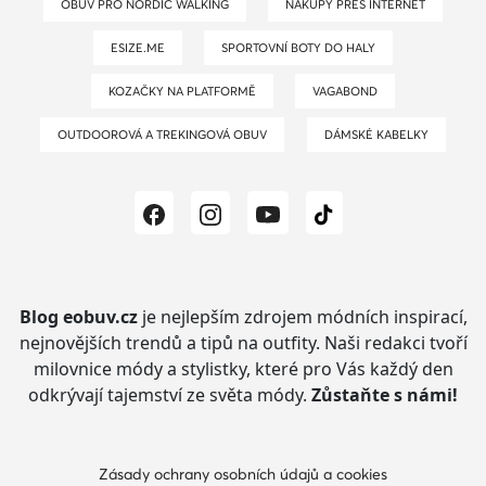
OBUV PRO NORDIC WALKING
NÁKUPY PŘES INTERNET
ESIZE.ME
SPORTOVNÍ BOTY DO HALY
KOZAČKY NA PLATFORMĚ
VAGABOND
OUTDOOROVÁ A TREKINGOVÁ OBUV
DÁMSKÉ KABELKY
Blog eobuv.cz
je nejlepším zdrojem módních inspirací,
nejnovějších trendů a tipů na outfity.
Naši redakci tvoří
milovnice módy a stylistky, které pro Vás každý den
odkrývají tajemství ze světa módy.
Zůstaňte s námi!
Zásady ochrany osobních údajů a cookies