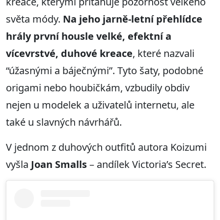
kreace, kterými přitahuje pozornost velkého
světa módy.
Na jeho jarně-letní přehlídce
hrály první housle velké, efektní a
vícevrstvé, duhové kreace
, které nazvali
“úžasnými a báječnými”. Tyto šaty, podobné
origami nebo houbičkám, vzbudily obdiv
nejen u modelek a uživatelů internetu, ale
také u slavných návrhářů.
V jednom z duhových outfitů autora Koizumi
vyšla
Joan Smalls
– andílek Victoria’s Secret.