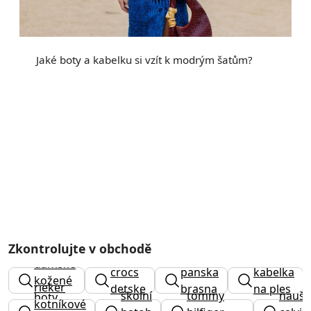
Jaké boty a kabelku si vzít k modrým šatům?
Zkontrolujte v obchodě
dámské
crocs
panska
kabelka
kožené
rieker
detske
brasna
na ples
školní
tommy
naušn
boty
kotníkové