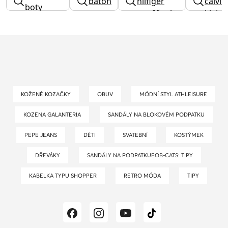
batoh
hilfiger
calvin
boty
puma
peněženka
klein
dámské
KOŽENÉ KOZAČKY
OBUV
MÓDNÍ STYL ATHLEISURE
KOZENA GALANTERIA
SANDÁLY NA BLOKOVÉM PODPATKU
PEPE JEANS
DĚTI
SVATEBNÍ
KOSTÝMEK
DŘEVÁKY
SANDÁLY NA PODPATKUEOB-CATS: TIPY
KABELKA TYPU SHOPPER
RETRO MÓDA
TIPY