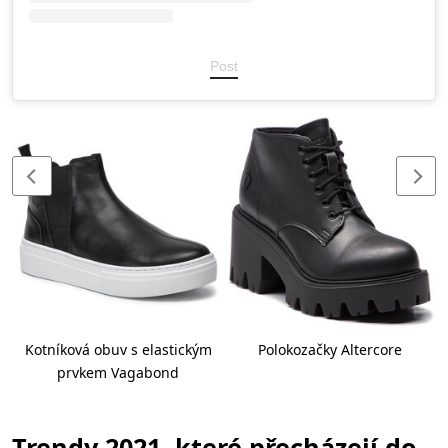
Post
Kotníková obuv s elastickým
Polokozačky Altercore
prvkem Vagabond
Trendy 2021, které přecházejí do