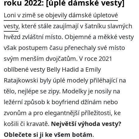
roku 2022: [úplé dámské vesty]
Loni v zimě se objevily dámské úpletové
vesty
, které stále zaujímají v šatníku slavných
hvězd zvláštní místo.
Objemné a měkké vesty
však postupem času přenechaly své místo
svým menším dvojčatům. V roce 2021
oblíbené vesty Belly Hadid a Emily
Ratajkowski byly úplé modely přiléhající na
tělo, nejlépe se zipy. Modelky je nosily na
ležérní způsob k boyfriend džínám nebo
zvonům a pro elegantnější příležitosti, ke
košili či kravatě.
Největší výhoda vesty?
Oblečete si ji ke všem botám
.