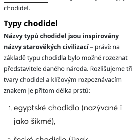
chodidel.
Typy chodidel
Názvy typů chodidel jsou inspirovány
názvy starověkých civilizací
– právě na
základě typu chodidla bylo možné rozeznat
představitele daného národa. Rozlišujeme tři
tvary chodidel a klíčovým rozpoznávacím
znakem je přitom délka prstů:
egyptské chodidlo (nazývané i
jako šikmé),
řecké chodidlo (jinak