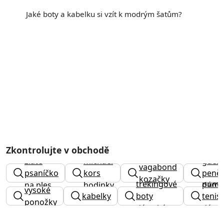
Jaké boty a kabelku si vzít k modrým šatům?
Zkontrolujte v obchodě
zlaté
michael
gues
vagabond
psaníčko
kors
peně
kozačky
trekingové
puma
na ples
hodinky
dáms
vysoké
kabelky
boty
tenis
ponožky
dámské
dáms