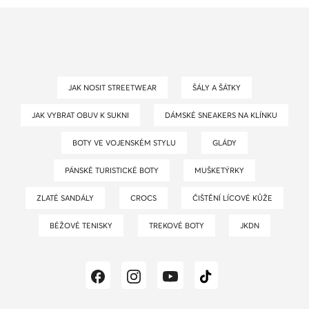
JAK NOSIT STREETWEAR
ŠÁLY A ŠÁTKY
JAK VYBRAT OBUV K SUKNI
DÁMSKÉ SNEAKERS NA KLÍNKU
BOTY VE VOJENSKÉM STYLU
GLÁDY
PÁNSKÉ TURISTICKÉ BOTY
MUŠKETÝRKY
ZLATÉ SANDÁLY
CROCS
ČIŠTĚNÍ LÍCOVÉ KŮŽE
BÉŽOVÉ TENISKY
TREKOVÉ BOTY
JKDN