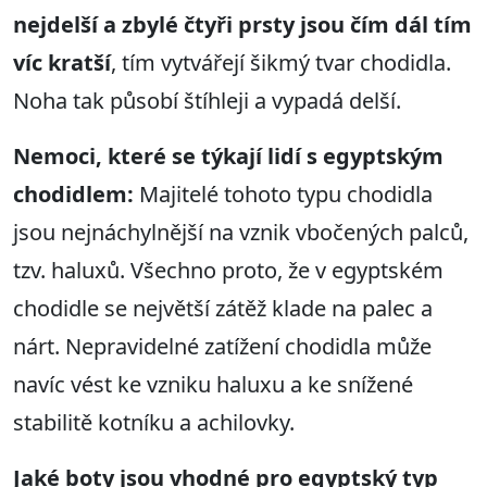
nejdelší a zbylé čtyři prsty jsou čím dál tím
víc kratší
, tím vytvářejí šikmý tvar chodidla.
Noha tak působí štíhleji a vypadá delší.
Nemoci,
které se týkají lidí s egyptským
chodidlem
:
Majitelé tohoto typu chodidla
jsou nejnáchylnější na vznik vbočených palců,
tzv. haluxů. Všechno proto, že v egyptském
chodidle se největší zátěž klade na palec a
nárt. Nepravidelné zatížení chodidla může
navíc vést ke vzniku haluxu a ke snížené
stabilitě kotníku a achilovky.
Ja
ké boty jsou vhodné pro egyptský typ