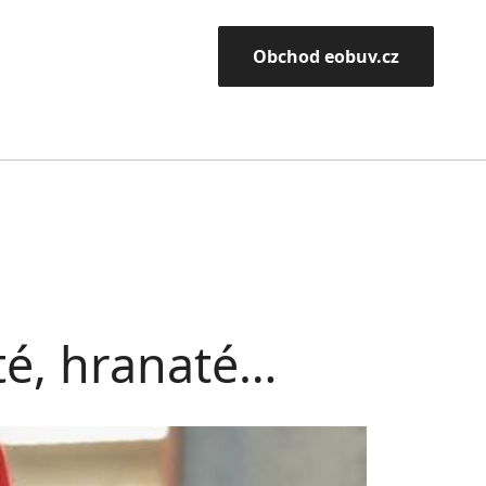
Obchod eobuv.cz
até, hranaté…