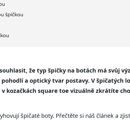
kou
ou špičkou
čkou
souhlasit, že typ špičky na botách má svůj vý
a pohodlí a optický tvar postavy. V špičatých l
 v kozačkách square toe vizuálně zkrátíte cho
ovují špičaté boty. Přečtěte si náš článek a zjis