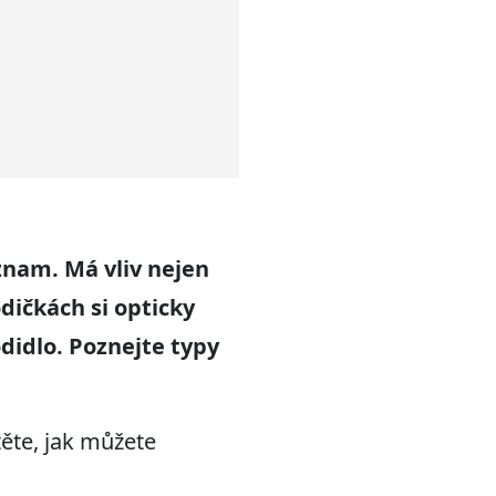
znam. Má vliv nejen
odičkách si opticky
didlo. Poznejte typy
těte, jak můžete