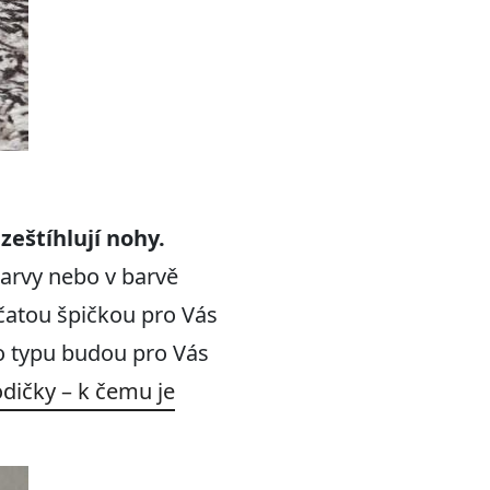
 zeštíhlují nohy.
barvy nebo v barvě
ičatou špičkou pro Vás
to typu budou pro Vás
odičky – k čemu je