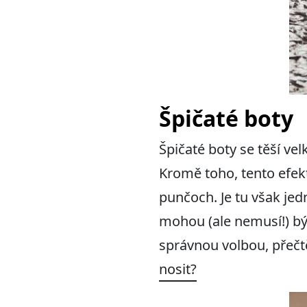
Špičaté boty
Špičaté boty se těší ve
Kromě toho, tento efek
punčoch. Je tu však jed
mohou (ale nemusí!) bý
správnou volbou, přečt
nosit?