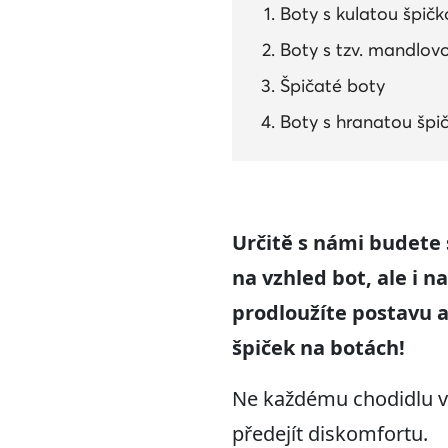
Boty s kulatou špič
Boty s tzv. mandlov
Špičaté boty
Boty s hranatou špi
Určitě s námi budete 
na vzhled bot, ale i n
prodloužíte postavu a
špiček na botách!
Ne každému chodidlu vyh
předejít diskomfortu.