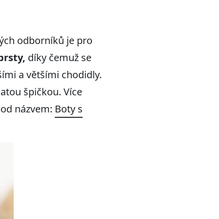
ých odborníků je pro
prsty,
díky čemuž se
ími a většími chodidly.
latou špičkou. Více
 pod názvem:
Boty s