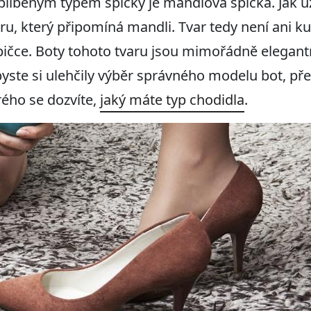
líbeným typem špičky je mandlová špička. Jak už
ru, který připomíná mandli. Tvar tedy není ani ku
ičce. Boty tohoto tvaru jsou mimořádně elegantn
yste si ulehčily výběr správného modelu bot, přeč
rého se dozvíte,
jaký máte typ chodidla
.