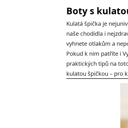
Boty s kulato
Kulatá špička je nejun
naše chodidla i nejzdr
vyhnete otlakům a nepoh
Pokud k nim patříte i V
praktických tipů na to
kulatou špičkou – pro 