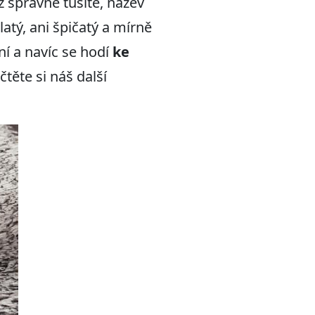
 správně tušíte, název
latý, ani špičatý a mírně
í a navíc se hodí
ke
těte si náš další