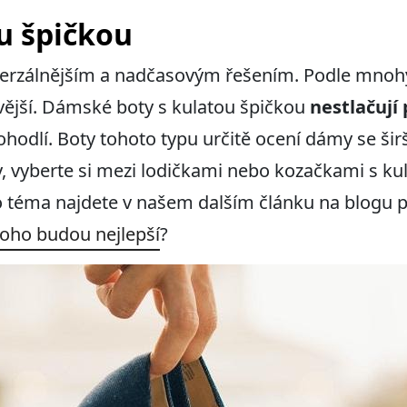
u špičkou
iverzálnějším a nadčasovým řešením. Podle mnoh
avější. Dámské boty s kulatou špičkou
nestlačují 
odlí. Boty tohoto typu určitě ocení dámy se širš
y, vyberte si mezi lodičkami nebo kozačkami s ku
to téma najdete v našem dalším článku na blogu
koho budou nejlepší
?