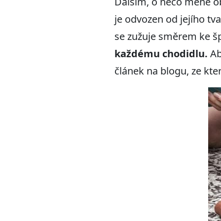
Dalším, o něco méně ob
je odvozen od jejího tva
se zužuje směrem ke šp
každému chodidlu.
Ab
článek na blogu, ze kte