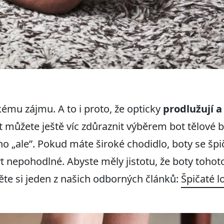
lkému zájmu. A to i proto, že opticky
prodlužují a
t můžete ještě víc zdůraznit výběrem bot tělové 
no „ale”. Pokud máte široké chodidlo, boty se šp
t nepohodlné. Abyste měly jistotu, že boty toho
ěte si jeden z našich odborných článků:
Špičaté l