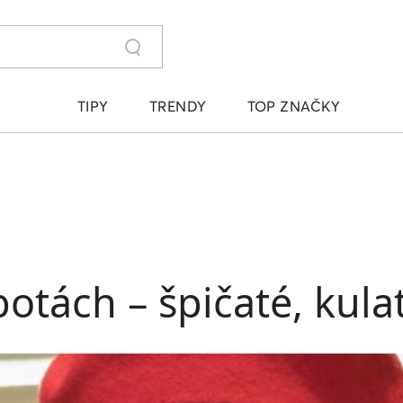
TIPY
TRENDY
TOP ZNAČKY
botách – špičaté, kul