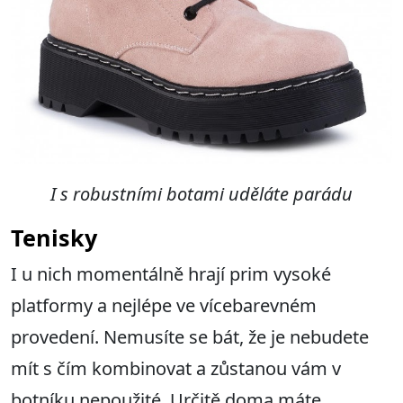
I s robustními botami uděláte parádu
Tenisky
I u nich momentálně hrají prim vysoké
platformy a nejlépe ve vícebarevném
provedení. Nemusíte se bát, že je nebudete
mít s čím kombinovat a zůstanou vám v
botníku nepoužité. Určitě doma máte