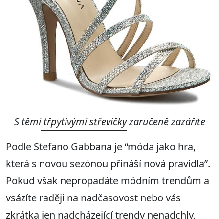
S těmi
třpytivými střevíčky
zaručeně zazáříte
Podle Stefano Gabbana je “móda jako hra,
která s novou sezónou přináší nová pravidla”.
Pokud však nepropadáte módním trendům a
vsázíte raději na nadčasovost nebo vás
zkrátka jen nadcházející trendy nenadchly,