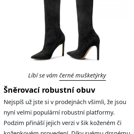
Líbí se vám
černé mušketýrky
Šněrovací robustní obuv
Nejspíš už jste si v prodejnách všimli, že jsou
nyní velmi populární robustní platformy.
Podzim přináší jejich verzi v šik koženém či
koženkovém provedení. Díky svému drsnému