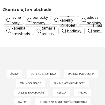
Zkontrolujte v obchodě
pánské
desigual
levné
ponožky
adidas
kabelky
boty
tommy
hodinky
fossil
hnědé
výprodej
kabelka
tamaris
hilfiger
hodinky
semiš
crossbody
tenisky
dámské
kozač
ŽABKY
BOTY KE SMOKINGU
DAMSKE POLOBOTKY
OBUV DO PRÁCE
PÁNSKÉ KOTNÍKOVÉ BOTY
ONLINE NAKUPOVÁNÍ
KENZO
TRIČKO
DÁRKY
LODIČKY NA SLOUPKOVÉM PODPATKU