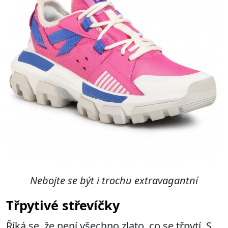
Nebojte se být i trochu extravagantní
Třpytivé střevíčky
Říká se, že není všechno zlato, co se třpytí. S