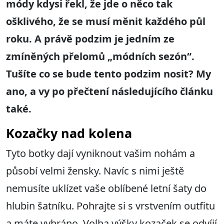
módy kdysi řekl, že jde o něco tak
ošklivého, že se musí měnit každého půl
roku. A právě podzim je jedním ze
zmíněných přelomů „módních sezón“.
Tušíte co se bude tento podzim nosit? My
ano, a vy po přečtení následujícího článku
také.
Kozačky nad kolena
Tyto botky dají vyniknout vašim nohám a
působí velmi žensky. Navíc s nimi ještě
nemusíte uklízet vaše oblíbené letní šaty do
hlubin šatníku. Pohrajte si s vrstvením outfitu
a máte vyhráno. Volba výšky kozaček se odvíjí