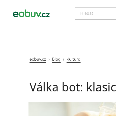
Hledat
eobuv.cz
›
Blog
›
Kultura
Válka bot: klasi