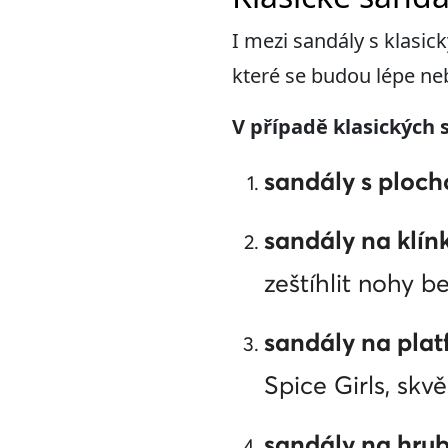
I mezi sandály s klasi
které se budou lépe neb
V případě klasických 
sand
ály s ploc
sand
ály na klín
zeštíhlit nohy b
sand
ály na pla
Spice Girls, skv
sand
ály
na
hru