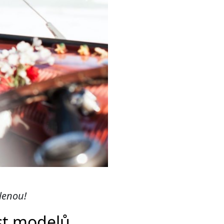
lenou!
ost modelů