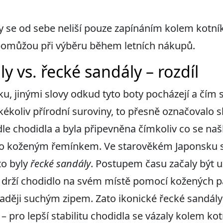
y se od sebe neliší pouze zapínáním kolem kotník
pomůžou při výběru během letních nákupů.
y vs. řecké sandály – rozdíl
, jinými slovy odkud tyto boty pocházejí a čím se
ékoliv přírodní suroviny, to přesně označovalo s
le chodidla a byla připevněna čímkoliv co se naš
bo koženým řemínkem. Ve starověkém Japonsku 
to byly
řecké sandály
. Postupem času začaly být u
é drží chodidlo na svém místě pomocí kožených 
aději suchým zipem. Zato ikonické řecké sandály
– pro lepší stabilitu chodidla se vázaly kolem kot