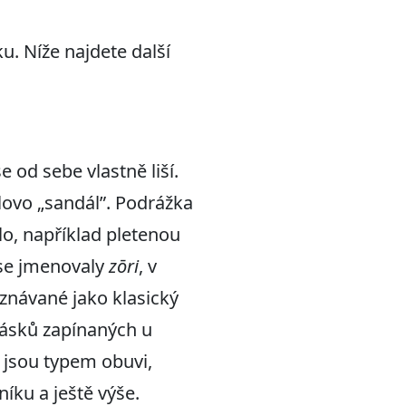
u. Níže najdete další
 od sebe vlastně liší.
lovo „sandál”. Podrážka
lo, například pletenou
se jmenovaly
zōri
, v
znávané jako klasický
pásků zapínaných u
 jsou typem obuvi,
níku a ještě výše.