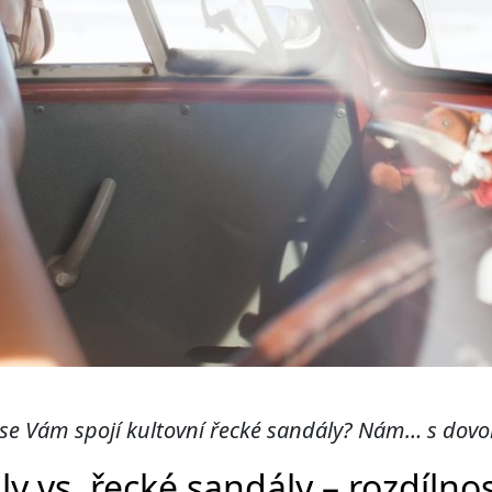
 se Vám spojí kultovní řecké sandály? Nám… s dovo
ly vs. řecké sandály – rozdíln