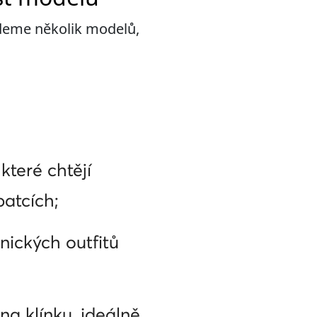
jdeme několik modelů,
které chtějí
patcích;
nických outfitů
a klínku, ideálně