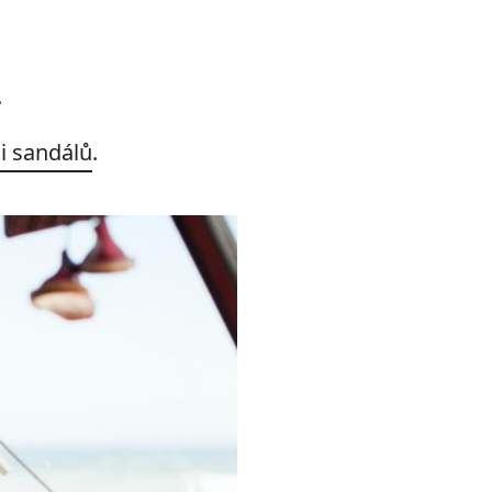
.
ii sandálů
.