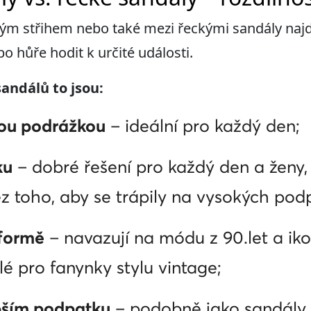
ckým střihem nebo také mezi řeckými sandály na
o hůře hodit k určité události.
sandálů to jsou:
hou podrážkou
– ideální pro každý den;
ku
– dobré řešení pro každý den a ženy, 
ez toho, aby se trápily na vysokých pod
tformě
– navazují na módu z 90.let a iko
ělé pro fanynky stylu vintage;
bším podpatku
– podobně jako sandály n