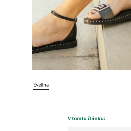
Evelína
V tomto článku: