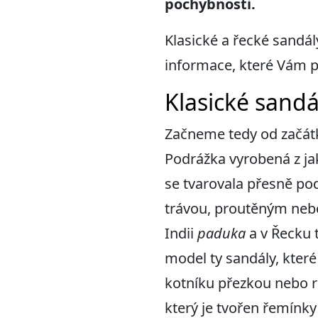
pochybnosti.
Klasické a řecké sandál
informace, které Vám 
Klasické sandál
Začneme tedy od začátku
Podrážka vyrobená z jak
se tvarovala přesně pod
trávou, proutěným ne
Indii
paduka
a v Řecku 
model ty sandály, kter
kotníku přezkou nebo r
který je tvořen řemínky 