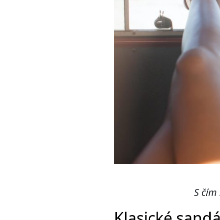
S čím
Klasické sandá