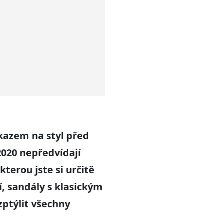
odkazem na styl před
 2020 nepředvídají
terou jste si určitě
, sandály s klasickým
zptýlit všechny