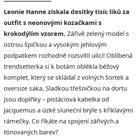
Leonie Hanne získala desítky tisíc liků za
outfit s neonovými kozačkami s
krokodýlím vzorem.
Zářivě zelený model s
ostrou špičkou a vysokým jehlovým
podpatkem rozhodně rozsvítil ulici! Oblíbená
trendsetterka si k botám oblékla béžový
komplet, který se skládal z volných šortek a
oversize saka. Sladkou třešničkou na dortu
jsou doplňky – pistáciová kabelka od
Jacquemus a úzké sluneční brýle s křiklavými
rámečky. Co říkáte na spojení zářivých a
tónovaných barev?