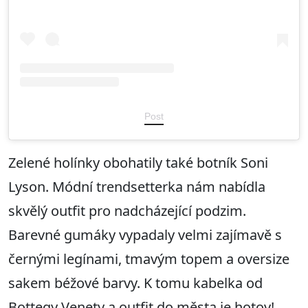
Post
Zelené holínky obohatily také botník Soni
Lyson. Módní trendsetterka nám nabídla
skvělý outfit pro nadcházející podzim.
Barevné gumáky vypadaly velmi zajímavě s
černými legínami, tmavým topem a oversize
sakem béžové barvy. K tomu kabelka od
Bottegy Venety a outfit do města je hotov!