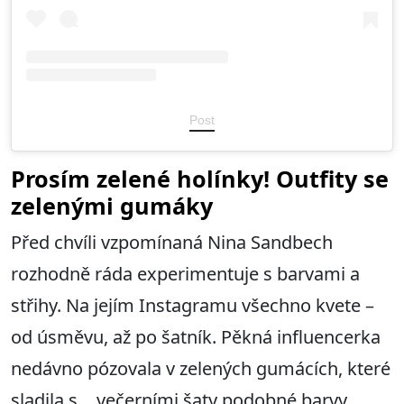
Post
Prosím zelené holínky! Outfity se
zelenými gumáky
Před chvíli vzpomínaná Nina Sandbech
rozhodně ráda experimentuje s barvami a
střihy. Na jejím Instagramu všechno kvete –
od úsměvu, až po šatník. Pěkná influencerka
nedávno pózovala v zelených gumácích, které
sladila s… večerními šaty podobné barvy.