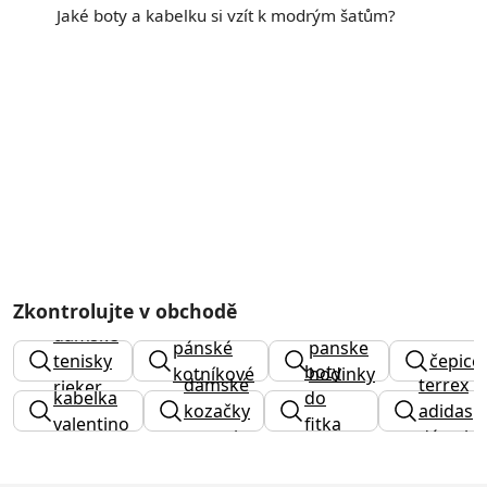
Jaké boty a kabelku si vzít k modrým šatům?
Zkontrolujte v obchodě
elegantní
dámské
pánské
panske
tenisky
čepice
boty
kotníkové
hodinky
dámské
terrex
rieker
kabelka
do
boty
kozačky
adidas
valentino
fitka
tamaris
dámské
pánské