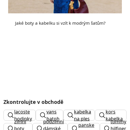
Jaké boty a kabelku si vzít k modrým šatům?
Zkontrolujte v obchodě
michael
lacoste
vans
kabelka
kors
hodinky
batoh
na ples
kabelka
zimní
podzimní
tommy
panske
černá
boty
dámské
hilfiger