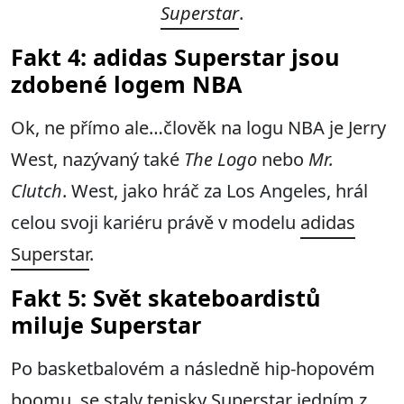
Superstar
.
Fakt 4: adidas Superstar jsou
zdobené logem NBA
Ok, ne přímo ale…člověk na logu NBA je Jerry
West, nazývaný také
The Logo
nebo
Mr.
Clutch
. West, jako hráč za Los Angeles, hrál
celou svoji kariéru právě v modelu
adidas
Superstar
.
Fakt 5: Svět skateboardistů
miluje Superstar
Po basketbalovém a následně hip-hopovém
boomu, se staly tenisky Superstar jedním z