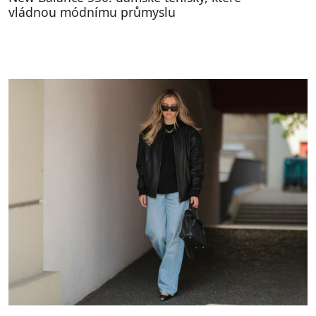
vládnou módnímu průmyslu