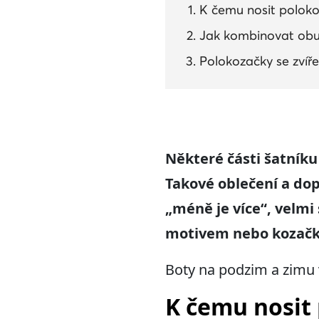
K čemu nosit poloko
Jak kombinovat obuv
Polokozačky se zvíř
Některé části šatníku
Takové oblečení a dop
„méně je více“, velmi
motivem nebo kozačky 
Boty na podzim a zimu 
K čemu nosit