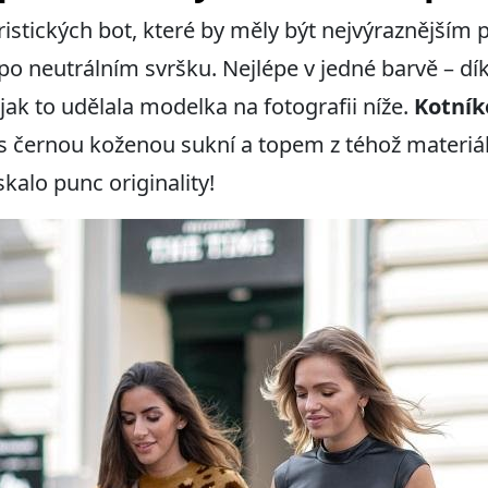
ristických bot, které by měly být nejvýraznějším 
 neutrálním svršku. Nejlépe v jedné barvě – dí
, jak to udělala modelka na fotografii níže.
Kotník
 černou koženou sukní a topem z téhož materiálu
kalo punc originality!