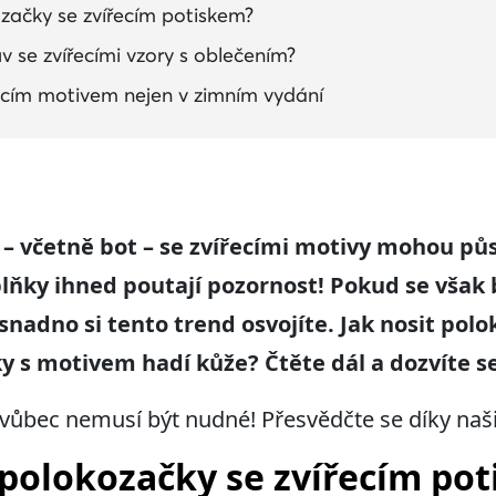
začky se zvířecím potiskem?
 se zvířecími vzory s oblečením?
ecím motivem nejen v zimním vydání
 – včetně bot – se zvířecími motivy mohou pů
lňky ihned poutají pozornost! Pokud se však
 snadno si tento trend osvojíte. Jak nosit pol
s motivem hadí kůže? Čtěte dál a dozvíte se
vůbec nemusí být nudné! Přesvědčte se díky naš
 polokozačky se zvířecím po