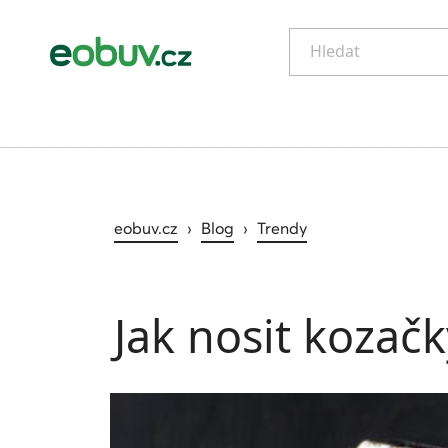
Hledat
eobuv.cz
›
Blog
›
Trendy
Jak nosit kozač