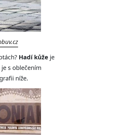
obuv.cz
botách?
Hadí kůže
je
 je s oblečením
rafii níže.