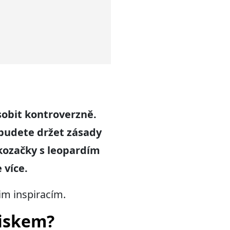
sobit kontroverzně.
 budete držet zásady
okozačky s leopardím
 více.
im inspiracím.
tiskem?