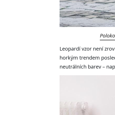
Poloko
Leopardí vzor není zrov
horkým trendem posledn
neutrálních barev – např