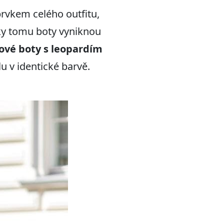
prvkem celého outfitu,
ky tomu boty vyniknou
ové boty s leopardím
 v identické barvě.