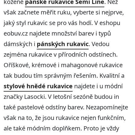
kožené
pánské rukavice Semi Line
. Než
však začnete měřit ruku, vyberte si nejprve,
jaký styl rukavic se pro vás hodí. V eshopu
eobuv.cz najdete množství barev i typů
dámských i
pánských rukavic
. Vedou
zejména rukavice v přírodních odstínech.
Oříškové, krémové i mahagonové rukavice
tak budou tím správným řešením. Kvalitní a
stylové hnědé rukavice
najdete i u módní
značky Lasocki. V letošní sezóně budou in
také pastelové odstíny barev. Nezapomínejte
však na to, že jsou rukavice nejen funkčním,
ale také módním doplňkem. Proto je vždy