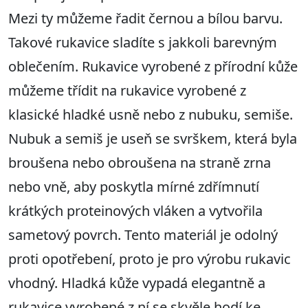
Mezi ty můžeme řadit černou a bílou barvu.
Takové rukavice sladíte s jakkoli barevným
oblečením. Rukavice vyrobené z přírodní kůže
můžeme třídit na rukavice vyrobené z
klasické hladké usně nebo z nubuku, semiše.
Nubuk a semiš je useň se svrškem, která byla
broušena nebo obroušena na straně zrna
nebo vně, aby poskytla mírné zdřímnutí
krátkých proteinových vláken a vytvořila
sametový povrch. Tento materiál je odolný
proti opotřebení, proto je pro výrobu rukavic
vhodný. Hladká kůže vypadá elegantně a
rukavice vyrobené z ní se skvěle hodí ke