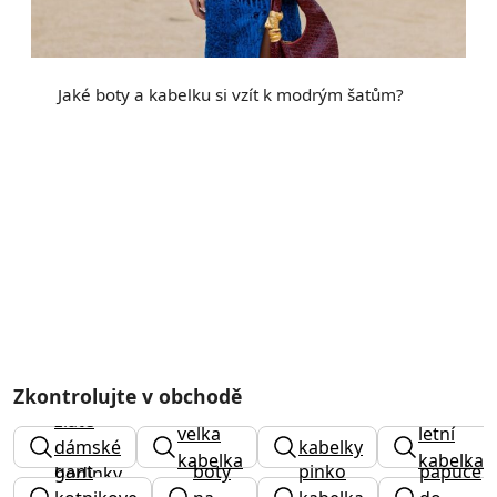
Jaké boty a kabelku si vzít k modrým šatům?
Zkontrolujte v obchodě
zlaté
velka
letní
dámské
kabelky
kabelka
kabelka
gant
boty
pinko
papuče
hodinky