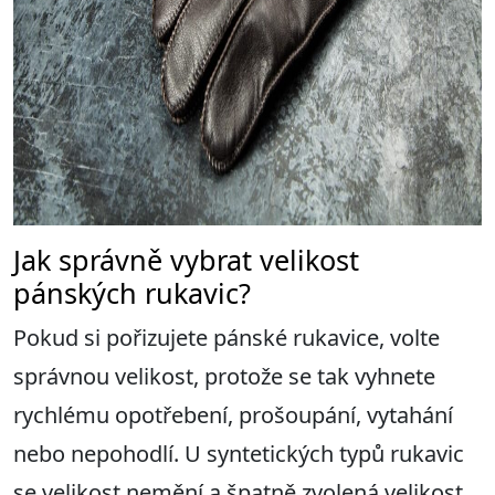
Jak správně vybrat velikost
pánských rukavic?
Pokud si pořizujete pánské rukavice, volte
správnou velikost, protože se tak vyhnete
rychlému opotřebení, prošoupání, vytahání
nebo nepohodlí. U syntetických typů rukavic
se velikost nemění a špatně zvolená velikost