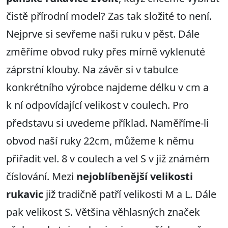
čistě přírodní model? Zas tak složité to není.
Nejprve si sevřeme naši ruku v pěst. Dále
změříme obvod ruky přes mírně vyklenuté
záprstní klouby. Na závěr si v tabulce
konkrétního výrobce najdeme délku v cm a
k ní odpovídající velikost v coulech. Pro
představu si uvedeme příklad. Naměříme-li
obvod naší ruky 22cm, můžeme k němu
přiřadit vel. 8 v coulech a vel S v již známém
číslování. Mezi
nejoblíbenější velikosti
rukavic
již tradičně patří velikosti M a L. Dále
pak velikost S. Většina věhlasných značek