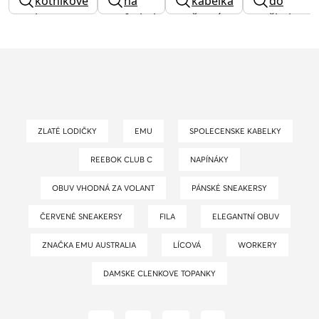
kotnikove
na
kabelka
do
boty
fotbal
černá
školy
ZLATÉ LODIČKY
EMU
SPOLECENSKE KABELKY
REEBOK CLUB C
NAPÍNÁKY
OBUV VHODNÁ ZA VOLANT
PÁNSKÉ SNEAKERSY
ČERVENÉ SNEAKERSY
FILA
ELEGANTNÍ OBUV
ZNAČKA EMU AUSTRALIA
LÍCOVÁ
WORKERY
DAMSKE CLENKOVE TOPANKY