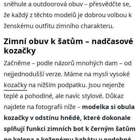
sněhule a outdoorová obuv – přesvědčte se,
že každý z těchto modelů je dobrou volbou k
ženskému outfitu zimního charakteru.
Zimní obuv k šatům – nadčasové
kozačky
Začněme – podle názorů mnohých dam – od
nejjednodušší verze. Máme na mysli vysoké
kozačky
na nižším podpatku. Jsou nejenže
teplé a pohodlné, ale navíc stylové. Důkaz
najdete na fotografii níže –
modelka si obula
kozačky v odstínu hnědé, které dokonale
splňují funkci zimních bot k černým šatům
po kolena a koženému kabátu v podobné