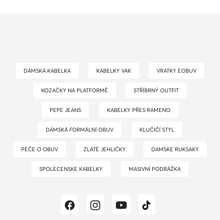
DÁMSKÁ KABELKA
KABELKY VAK
VRATKY EOBUV
KOZAČKY NA PLATFORMĚ
STŘÍBRNÝ OUTFIT
PEPE JEANS
KABELKY PŘES RAMENO
DÁMSKÁ FORMÁLNÍ OBUV
KLUČIČÍ STYL
PÉČE O OBUV
ZLATÉ JEHLIČKY
DAMSKE RUKSAKY
SPOLECENSKE KABELKY
MASIVNÍ PODRÁŽKA