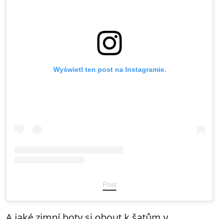
Wyświetl ten post na Instagramie.
Post
A jaké zimní boty si obout k šatům v