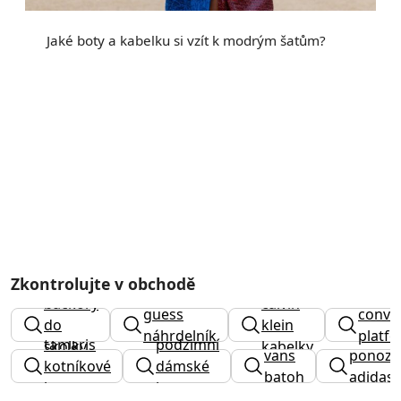
Jaké boty a kabelku si vzít k modrým šatům?
Zkontrolujte v obchodě
backory
calvin
guess
conve
do
klein
náhrdelník
platf
tamaris
podzimní
skolky
kabelky
vans
ponozk
kotníkové
dámské
batoh
adidas
boty
boty