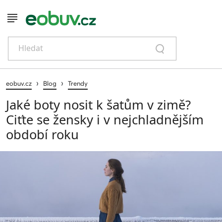
Hledat
›
›
eobuv.cz
Blog
Trendy
Jaké boty nosit k šatům v zimě?
Ciťte se žensky i v nejchladnějším
období roku