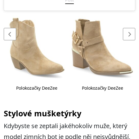
Post
Polokozačky DeeZee
Polokozačky DeeZee
Stylové mušketýrky
Kdybyste se zeptali jakéhokoliv muže, který
model zimních bot je podle něj nejsvůdnější,