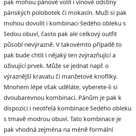
pak mohou pánové volit i vínové odstíny
pánských polobotek či mokasín. Muži si pak
mohou dovolit i kombinaci šedého obleku s
šedou obuví, často pak ale celkový outfit
působí nevýrazně. V takovémto případě to
pak bude chtít i nějaký ten zvýrazňující a
oživující prvek. Může se jednat např. o
výraznější kravatu či manžetové knoflíky.
Mnohem lépe však uděláte, vyberete-li si
dvoubarevnou kombinaci. Pánům je pak k
dispozici i neotřelá kombinace šedého obleku
s tmavě modrou obuví. Tato kombinace je
pak vhodná zejména na méně formální