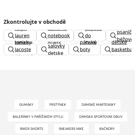
Zkontrolujte v obchodě
ralph
taška na
papuče
psaníčk
lauren
notebook
do
béžové
tenisky
pánské
dětské
kabelka
guess
školy
salovky
lacoste
boty
basketbal
detske
dámské
lacoste
boty
GUMÁKY
PRSTÝNEK
DÁMSKÉ MARTENSKY
BALERÍNKY V PAŘÍŽSKÉM STYLU
DÁMSKÁ SPORTOVNÍ OBUV
BIKER SHORTS
SNEAKERS NIKE
BAČKORY