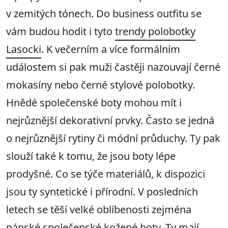
v zemitých tónech. Do business outfitu se
vám budou hodit i tyto
trendy polobotky
Lasocki
. K večerním a více formálním
událostem si pak muži častěji nazouvají černé
mokasíny nebo černé stylové polobotky.
Hnědé společenské boty mohou mít i
nejrůznější dekorativní prvky. Často se jedná
o nejrůznější rytiny či módní průduchy. Ty pak
slouží také k tomu, že jsou boty lépe
prodyšné. Co se týče materiálů, k dispozici
jsou ty syntetické i přírodní. V posledních
letech se těší velké oblíbenosti zejména
pánské společenské kožené boty. Ty mají