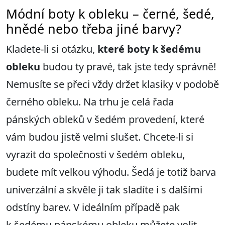
Módní boty k obleku – černé, šedé,
hnědé nebo třeba jiné barvy?
Kladete-li si otázku,
které boty k šedému
obleku
budou ty pravé, tak jste tedy správně!
Nemusíte se přeci vždy držet klasiky v podobě
černého obleku. Na trhu je celá řada
pánských obleků v šedém provedení, které
vám budou jistě velmi slušet. Chcete-li si
vyrazit do společnosti v šedém obleku,
budete mít velkou výhodu. Šedá je totiž barva
univerzální a skvěle ji tak sladíte i s dalšími
odstíny barev. V ideálním případě pak
k šedému pánskému obleku můžete volit