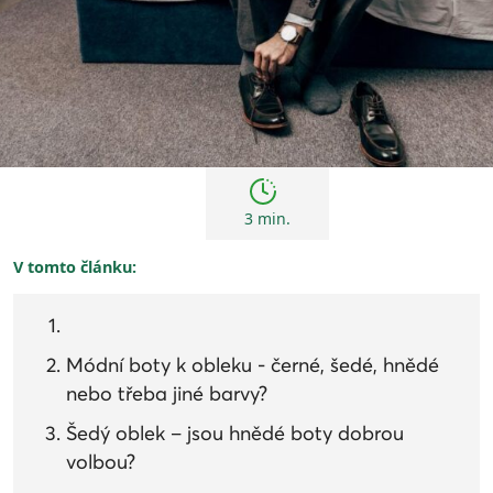
Tipy
3 min.
V tomto článku:
Módní boty k obleku - černé, šedé, hnědé
nebo třeba jiné barvy?
Šedý oblek – jsou hnědé boty dobrou
volbou?