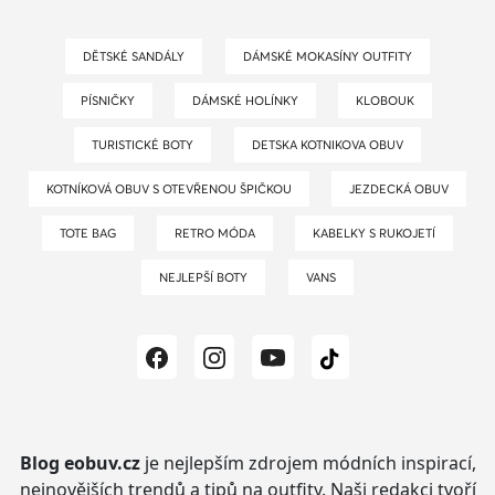
DĚTSKÉ SANDÁLY
DÁMSKÉ MOKASÍNY OUTFITY
PÍSNIČKY
DÁMSKÉ HOLÍNKY
KLOBOUK
TURISTICKÉ BOTY
DETSKA KOTNIKOVA OBUV
KOTNÍKOVÁ OBUV S OTEVŘENOU ŠPIČKOU
JEZDECKÁ OBUV
TOTE BAG
RETRO MÓDA
KABELKY S RUKOJETÍ
NEJLEPŠÍ BOTY
VANS
Blog eobuv.cz
je nejlepším zdrojem módních inspirací,
nejnovějších trendů a tipů na outfity.
Naši redakci tvoří