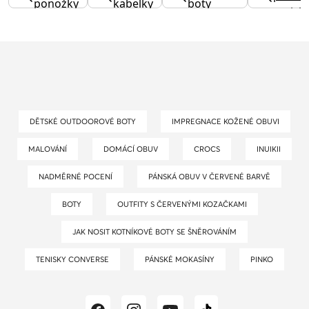
ponožky
kabelky
boty
tenisk
DĚTSKÉ OUTDOOROVÉ BOTY
IMPREGNACE KOŽENÉ OBUVI
MALOVÁNÍ
DOMÁCÍ OBUV
CROCS
INUIKII
NADMĚRNÉ POCENÍ
PÁNSKÁ OBUV V ČERVENÉ BARVĚ
BOTY
OUTFITY S ČERVENÝMI KOZAČKAMI
JAK NOSIT KOTNÍKOVÉ BOTY SE ŠNĚROVÁNÍM
TENISKY CONVERSE
PÁNSKÉ MOKASÍNY
PINKO