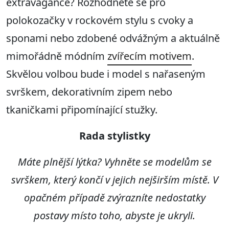
extravagance? Rozhodněte se pro
polokozačky v rockovém stylu s cvoky a
sponami nebo zdobené odvážným a aktuálně
mimořádně módním
zvířecím motivem
.
Skvělou volbou bude i model s nařaseným
svrškem, dekorativním zipem nebo
tkaničkami připomínající stužky.
Rada stylistky
Máte plnější lýtka? Vyhněte se modelům se
svrškem, který končí v jejich nejširším místě. V
opačném případě zvýrazníte nedostatky
postavy místo toho, abyste je ukryli.