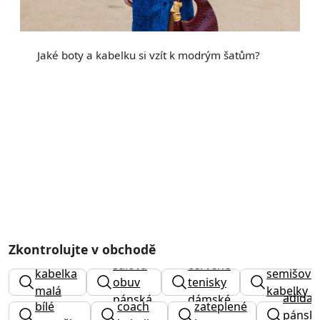
Jaké boty a kabelku si vzít k modrým šatům?
Zkontrolujte v obchodě
sálová
červené
kabelka
semišové
obuv
tenisky
malá
kabelky
adidas
pánská
dámské
bílé
coach
zateplené
pánsk