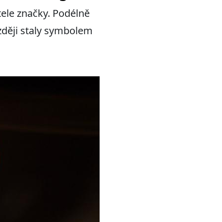
tele značky. Podélně
ozději staly symbolem