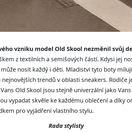
d svého vzniku model Old Skool nezměnil svůj d
em z textilních a semišových částí. Kdysi jej nosi
může nosit každý i děti. Mladiství tyto boty miluj
nejnovějších trendů v oblasti sneakers. Rodiče je
 Vans Old Skool jsou stejně univerzální jako Van
udou vypadat skvěle ke každému oblečení a díky o
kem pro vyjádření vlastního stylu.
Rada stylisty