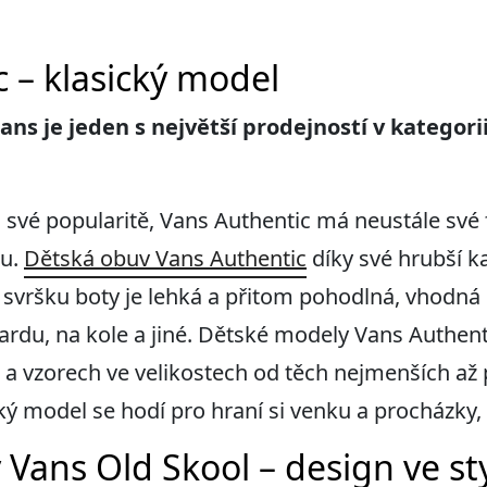
 – klasický model
ns je jeden s největší prodejností v kategori
na své popularitě, Vans Authentic má neustále sv
ou.
Dětská obuv Vans Authentic
díky své hrubší k
svršku boty je lehká a přitom pohodlná, vhodná 
oardu, na kole a jiné. Dětské modely Vans Authen
a vzorech ve velikostech od těch nejmenších až 
ký model se hodí pro hraní si venku a procházky, 
 Vans Old Skool – design ve st