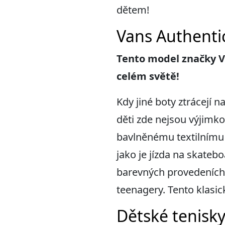
dětem!
Vans Authentic
Tento model značky Va
celém světě!
Kdy jiné boty ztrácejí 
děti zde nejsou výjimk
bavlněnému textilnímu 
jako je jízda na skateb
barevných provedeních 
teenagery. Tento klasic
Dětské tenisky