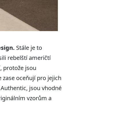
esign.
Stále je to
li rebelští američtí
í, protože jsou
 zase oceňují pro jejich
s Authentic, jsou vhodné
riginálním vzorům a