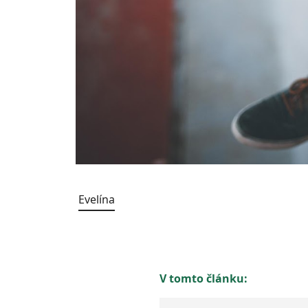
Evelína
V tomto článku: