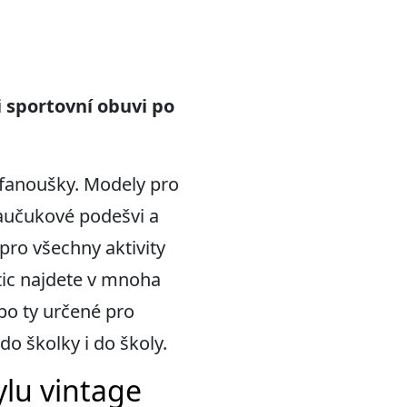
i sportovní obuvi po
é fanoušky. Modely pro
aučukové podešvi a
pro všechny aktivity
tic najdete v mnoha
po ty určené pro
do školky i do školy.
ylu vintage