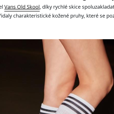
el
Vans Old Skool
, díky rychlé skice spoluzaklada
přidaly charakteristické kožené pruhy, které se p