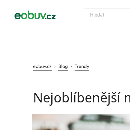
Hledat
eobuv.cz
›
Blog
›
Trendy
Nejoblíbenější 