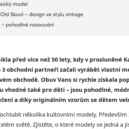
asický model
Old Skool – design ve stylu vintage
n – pohodlné nazouvání
kla před více než 50 lety, kdy v prosluněné 
 3 obchodní partneři začali vyrábět vlastní m
vém obchodě. Obuv Vans si rychle získala popul
u vhodné také pro děti – jsou pohodlné, módn
čení a díky originálním vzorům se dětem velm
hlubit několika kultovními modely. Především 3 z
elém světě. Zjistěte, o které modely se jedná a jis