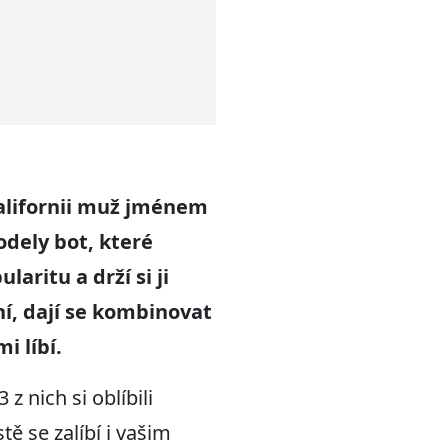
Kalifornii muž jménem
odely bot, které
aritu a drží si ji
í, dají se kombinovat
i líbí.
 nich si oblíbili
tě se zalíbí i vašim