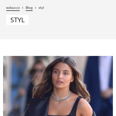
›
›
eobuv.cz
Blog
styl
STYL