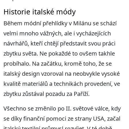
Historie italské módy
Během módní přehlídky v Milánu se schází
velmi mnoho vážných, ale i vycházejících
návrhářů, kteří chtějí představit svou práci
zbytku světa. Ne pokaždé to ovšem takhle
probíhalo. Na začátku, kromě toho, že se
italský design vzoroval na neobvykle vysoké
kvalitě materiálů a technikách provedení, ve
zbytku zůstával pozadu za Paříží.
Všechno se změnilo po II. světové válce, kdy
se díky finanční pomoci ze strany USA, začal
italský textilní průmysl rozvíjet. V té době,