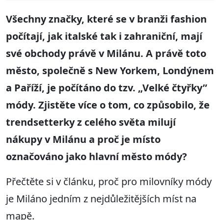
Všechny značky, které se v branži fashion
počítají, jak italské tak i zahraniční, mají
své obchody právě v Milánu. A právě toto
město, společně s New Yorkem, Londýnem
a Paříží, je počítáno do tzv.
„
Velké čtyřky
”
m
ó
dy.
Zjistěte více o tom, co způsobilo, že
trendsetterk
y
z celého světa milují
nákupy
v Milánu a proč je místo
označováno jako hlavní město módy
?
Přečtěte si v článku, proč pro milovníky módy
je Miláno jedním z nejdůležitějších míst na
mapě.