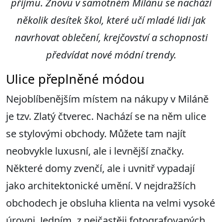
příjmu
. Z
novu v samotném Milánu se nachází
několik desítek škol
, které učí mladé lidi jak
navrhovat oblečení, krejčovství a schopnosti
předvídat nové módní trendy
.
Ulice přeplněné módou
Nejoblíbenějším místem na nákupy v Miláně
je tzv. Zlatý čtverec. Nachází se na něm ulice
se stylovými obchody. Můžete tam najít
neobvykle luxusní, ale i levnější značky.
Některé domy zvenčí, ale i uvnitř vypadají
jako architektonické umění. V nejdražších
obchodech je obsluha klienta na velmi vysoké
úrovni. Jedním, z nejčastěji fotografovaných