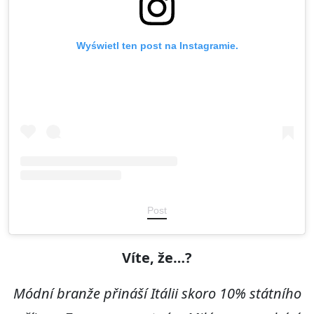
Wyświetl ten post na Instagramie.
Post
Víte, že
…?
Módní branže přináší Itálii skoro
10% st
átního