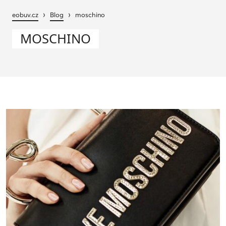
›
›
eobuv.cz
Blog
moschino
MOSCHINO