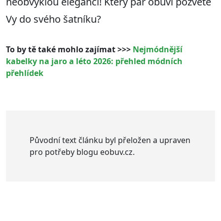
neobvyklou eleganci! Který pár obuvi pozvete
Vy do svého šatníku?
To by tě také mohlo zajímat >>>
Nejmódnější
kabelky na jaro a léto 2026: přehled módních
přehlídek
Původní text článku byl přeložen a upraven
pro potřeby blogu eobuv.cz.