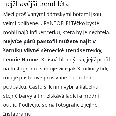
nejžhavější trend léta
Mezi prošívanými dámskými botami jsou
velmi oblíbené… PANTOFLE! Těžko byste
mohli najít influencerku, která by je nechtěla.
N
ejvíce
p
árů pantoflí můžete najít v
šatníku vlivné německé
trendsetterk
y
,
Leonie Hanne.
Krásná blondýnka, jejíž profil
na Instagramu sleduje více jak 3 milióny lidí,
miluje pastelové prošívané pantofle na
podpatku. Často si k nim vybírá kabelku
stejné barvy a tím získává ladící a módní
outfit. Podívejte se na fotografie z jejího
Instagramu!