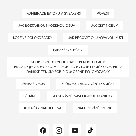
KOMBINACE BATOHŮ A SNEAKERS
POVĚST
JAK ROZTÁHNOUT KOŽENOU OBUV
JAK ČISTIT OBUV
KOŽENÉ POLOKOZAČKY
JAK PEČOVAT O LAKOVANOU KŮŽI
PÁNSKÉ OBLEČENÍ
SPORTOVNÍ BOTYEOB-CATS: TRENDYEOB-AUT:
PSTASIAK@EOBUWIE.COM.PLEOB-PIC-1: ŽLUTÉ LODIČKYEOB-PIC-2:
DÁMSKÉ TENISKYEOB-PIC-3: ČERNÉ POLOKOZAČKY
DÁMSKÉ OBUV
ZPŮSOBY ZAVAZOVÁNÍ TKANIČEK
BĚHÁNÍ
JAK SPRÁVNĚ NAVLÉKNOUT TKANIČKY
KOZAČKY NAD KOLENA
NAKUPOVÁNÍ ONLINE