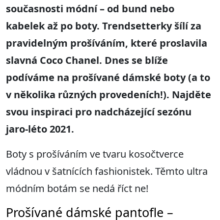
současnosti módní
– od bund
nebo
kabelek až po boty
. Trendsetterk
y
šílí za
pravidelným prošíváním, které proslavila
slavná
Coco Chanel. D
nes se blíže
podíváme na prošívané dámské boty
(
a
to
v několika různých provedeních!). Najděte
svo
u inspiraci pro nadcházející sezónu
jaro
-l
é
to 2021.
Boty s prošíváním ve tvaru kosočtverce
vládnou v šatnících fashionistek. Těmto ultra
módním botám se nedá říct ne!
Prošívané dámské pantofle –