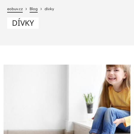
›
›
eobuv.cz
Blog
dívky
DÍVKY