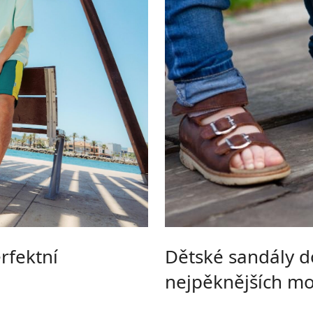
rfektní
Dětské sandály d
nejpěknějších mo