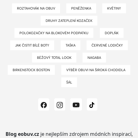
ROZTAHOVÁK NA OBUV
PENĚŽENKA
KVĚTINY
DRUHY ZATEPLENÍ KOZAČEK
POLOKOZAČKY NA BLOKOVÉM PODPATKU
DOPLŇK
JAK ČISTIT BÍLÉ BOTY
TAŠKA
ČERVENÉ LODIČKY
BÉŽOVÝ TOTAL LOOK
NAGABA
BIRKENSTOCK BOSTON
VÝBĚR OBUVI NA ŠIROKÁ CHODIDLA
ŠÁL
Blog eobuv.cz
je nejlepším zdrojem módních inspirací,