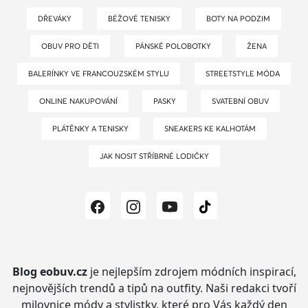
DŘEVÁKY
BÉŽOVÉ TENISKY
BOTY NA PODZIM
OBUV PRO DĚTI
PÁNSKÉ POLOBOTKY
ŽENA
BALERÍNKY VE FRANCOUZSKÉM STYLU
STREETSTYLE MÓDA
ONLINE NAKUPOVÁNÍ
PASKY
SVATEBNÍ OBUV
PLÁTĚNKY A TENISKY
SNEAKERS KE KALHOTÁM
JAK NOSIT STŘÍBRNÉ LODIČKY
Blog eobuv.cz
je nejlepším zdrojem módních inspirací,
nejnovějších trendů a tipů na outfity.
Naši redakci tvoří
milovnice módy a stylistky, které pro Vás každý den