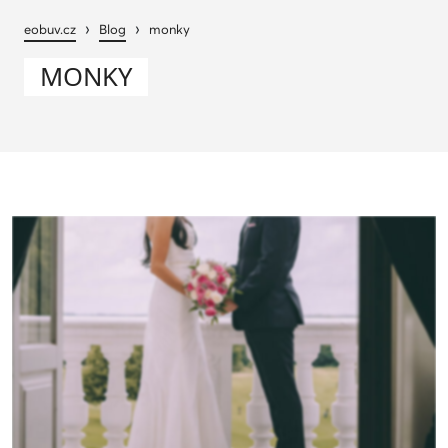
›
›
eobuv.cz
Blog
monky
MONKY