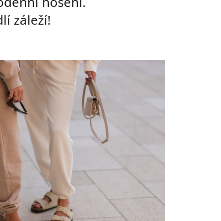
odenní nošení.
í záleží!