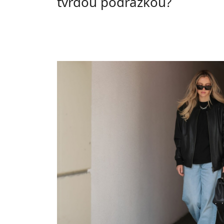
tvrdou podrážkou?