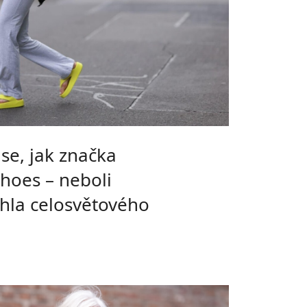
 se, jak značka
shoes – neboli
áhla celosvětového