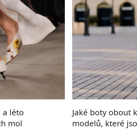
 a léto
Jaké boty obout 
ch mol
modelů, které jso