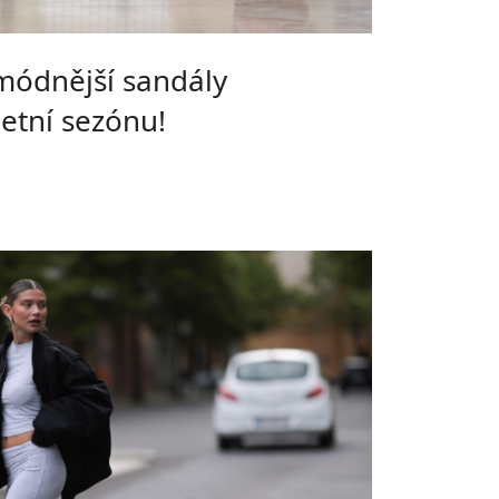
módnější sandály
letní sezónu!