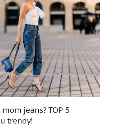
k mom jeans? TOP 5
u trendy!