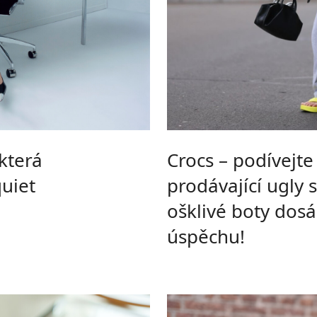
která
Crocs – podívejte
uiet
prodávající ugly 
ošklivé boty dos
úspěchu!