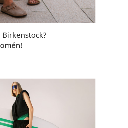
e Birkenstock?
enomén!