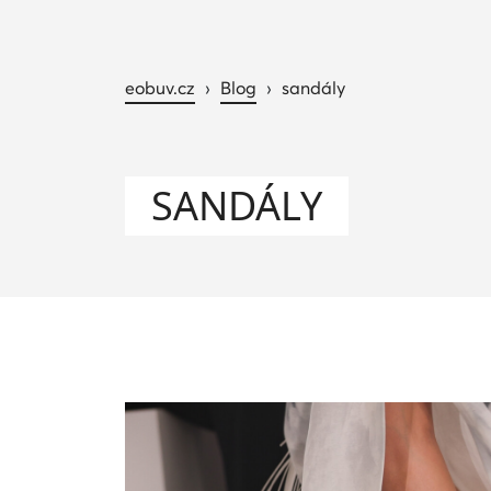
eobuv.cz
›
Blog
›
sandály
SANDÁLY