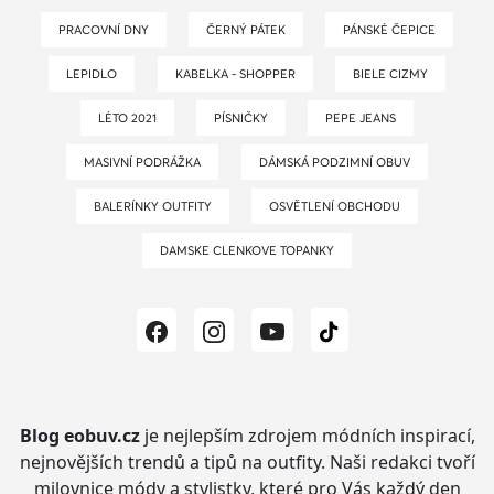
PRACOVNÍ DNY
ČERNÝ PÁTEK
PÁNSKÉ ČEPICE
LEPIDLO
KABELKA - SHOPPER
BIELE CIZMY
LÉTO 2021
PÍSNIČKY
PEPE JEANS
MASIVNÍ PODRÁŽKA
DÁMSKÁ PODZIMNÍ OBUV
BALERÍNKY OUTFITY
OSVĚTLENÍ OBCHODU
DAMSKE CLENKOVE TOPANKY
Blog eobuv.cz
je nejlepším zdrojem módních inspirací,
nejnovějších trendů a tipů na outfity.
Naši redakci tvoří
milovnice módy a stylistky, které pro Vás každý den