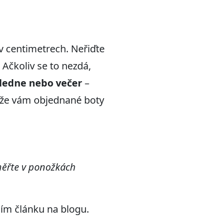
 v centimetrech. Neřiďte
. Ačkoliv se to nezdá,
ledne nebo večer
–
, že vám objednané boty
měřte v ponožkách
ším článku na blogu.