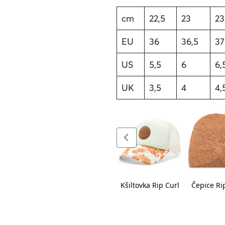
cm
22,5
23
23
EU
36
36,5
37
US
5,5
6
6,
UK
3,5
4
4,
epice Eisbär
Čepice Eisbär
Kšiltovka Rip Curl
Čepice Ri