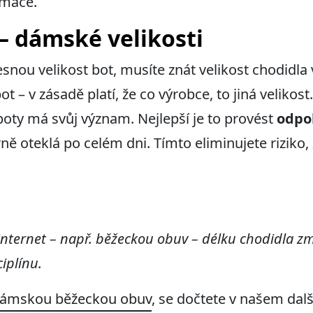
rmace.
– dámské velikosti
snou velikost bot, musíte znát velikost chodidla
ot – v zásadě platí, že co výrobce, to jiná velikost
boty má svůj význam. Nejlepší je to provést
odpo
ně oteklá po celém dni. Tímto eliminujete riziko
nternet – např. běžeckou obuv – délku chodidla z
iplínu.
 dámskou běžeckou obuv
, se dočtete v našem dal