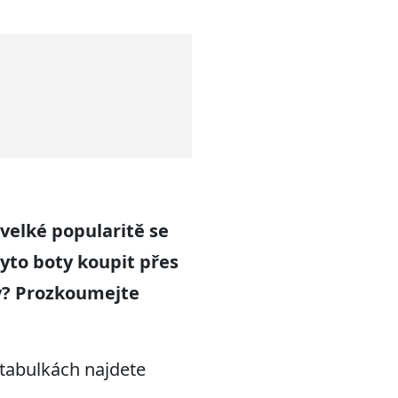
velké popularitě se
tyto boty koupit přes
ly? Prozkoumejte
 tabulkách najdete