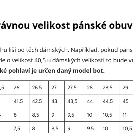
právnou velikost pánské obu
ochu liší od těch dámských. Například, pokud p
de o velikost 40,5 u dámských velikostí to bude v
aké pohlaví je určen daný model bot.
,5
26
26,5
27
27,5
28
28,5
29
41,5
42,5
43
43,5
44
44,5
45
5
8
8,5
9
9,5
10
10,5
11
7,5
8
8,5
9
9,5
10
10,5