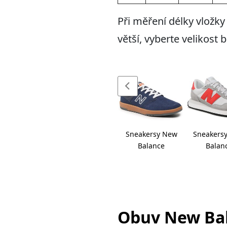
Při měření délky vložky
větší, vyberte velikost 
Sneakersy New
Sneakers
Balance
Balan
Obuv New Bal