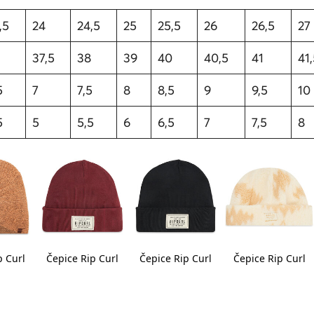
,5
24
24,5
25
25,5
26
26,5
27
37,5
38
39
40
40,5
41
41
5
7
7,5
8
8,5
9
9,5
10
5
5
5,5
6
6,5
7
7,5
8
p Curl
Čepice Rip Curl
Čepice Rip Curl
Čepice Rip Curl