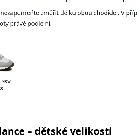
 nezapomeňte změřit délku obou chodidel. V přípa
boty právě podle ní.
y New
ce
ance – dětské velikosti