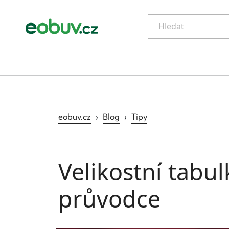
Hledat
eobuv.cz
›
Blog
›
Tipy
Velikostní tabu
průvodce