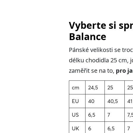
Vyberte si s
Balance
Pánské velikosti se tr
délku chodidla 25 cm, j
zaměřit se na to,
pro j
cm
24,5
25
25
EU
40
40,5
41
US
6,5
7
7,
UK
6
6,5
7