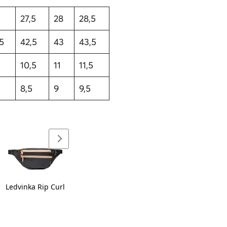
27,5
28
28,5
,5
42,5
43
43,5
10,5
11
11,5
8,5
9
9,5
Ledvinka Rip Curl
Klobouk Rubi