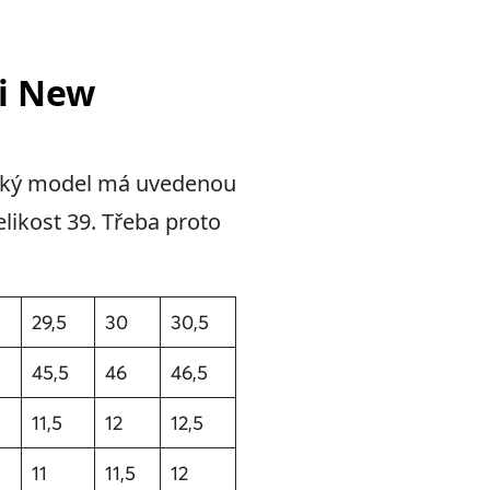
vi New
ánský model má uvedenou
elikost 39. Třeba proto
29,5
30
30,5
45,5
46
46,5
11,5
12
12,5
11
11,5
12