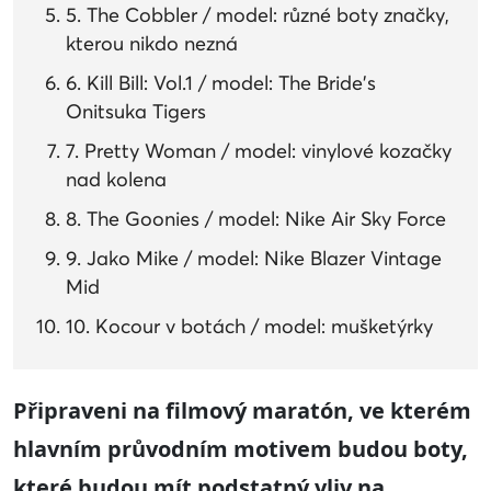
5. The Cobbler / model: různé boty značky,
kterou nikdo nezná
6. Kill Bill: Vol.1 / model: The Bride's
Onitsuka Tigers
7. Pretty Woman / model: vinylové kozačky
nad kolena
8. The Goonies / model: Nike Air Sky Force
9. Jako Mike / model: Nike Blazer Vintage
Mid
10. Kocour v botách / model: mušketýrky
Připraveni na filmový maratón, ve kterém
hlavním průvodním motivem budou boty,
které budou mít podstatný vliv na