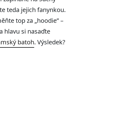
te teda jejich fanynkou.
ěňte top za „hoodie” –
a hlavu si nasaďte
ámský batoh
. Výsledek?