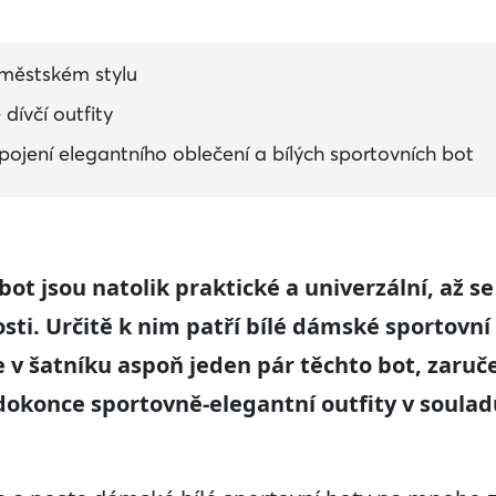
 městském stylu
 dívčí outfity
pojení elegantního oblečení a bílých sportovních bot
ot jsou natolik praktické a univerzální, až se
osti. Určitě k nim patří bílé dámské sportovní
 v šatníku aspoň jeden pár těchto bot, zaruč
dokonce sportovně-elegantní outfity v soulad