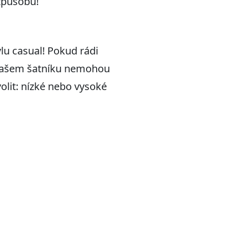
 způsobů!
ylu casual! Pokud rádi
e Vašem šatníku nemohou
volit: nízké nebo vysoké