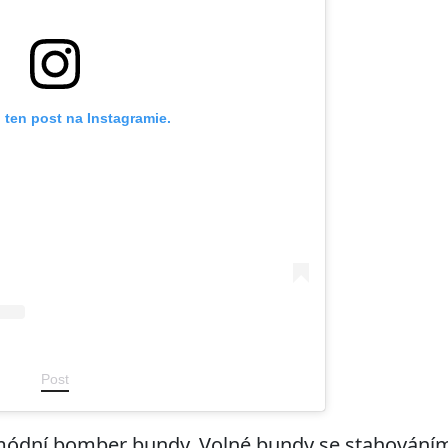
 ten post na Instagramie.
Post
 módní bomber bundy. Volné bundy se stahování