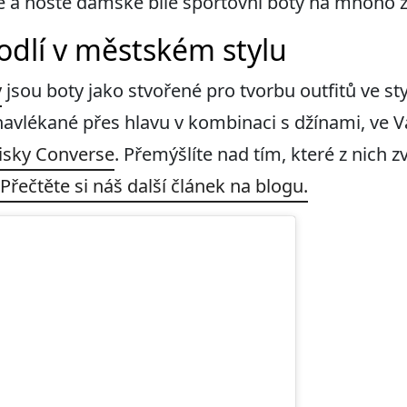
íže a noste dámské bílé sportovní boty na mnoho
odlí v městském stylu
y
jsou boty jako stvořené pro tvorbu outfitů ve st
 navlékané přes hlavu v kombinaci s džínami, v
isky Converse
. Přemýšlíte nad tím, které z nich z
Přečtěte si náš další článek na blogu.