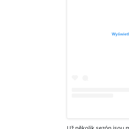
Wyświetl
Už několik sezón jsou