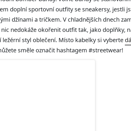
 doplní sportovní outfity se sneakersy, jestli js
nými džínami a tričkem. V chladnějších dnech zam
 nic nedokáže okořenit outfit tak, jako doplňky, n
í ležérní styl oblečení. Místo kabelky si vyberte
d
 můžete směle označit hashtagem #streetwear!