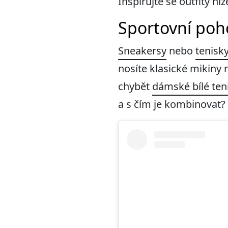
Inspirujte se outfity n
Sportovní poh
Sneakersy
nebo
tenisk
nosíte klasické mikiny
chybět
dámské bílé ten
a s čím je kombinovat?