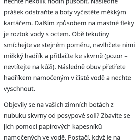
nechte několik hodin působit. Následně
prášek odstraňte a boty vyčistěte měkkým
kartáčem. Dalším způsobem na mastné fleky
je roztok vody s octem. Obě tekutiny
smíchejte ve stejném poměru, navlhčete nimi
měkký hadřík a přitlačte ke skvrně (pozor –
nevtítejte na kůži). Následně obuv přetřete
hadříkem namočeným v čisté vodě a nechte
vyschnout.
Objevily se na vašich zimních botách z
nubuku skvrny od posypové soli? Zbavíte se
jich pomocí papírových kapesníků
namočených ve vodě. Postačí, když je na