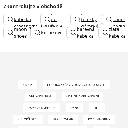
Zkontrolujte v obchodě
hnědá
papuče
puma
zlaté
kabelka
do
tenisky
dámsk
cerne
crossbody
školy
dámské
hodink
moon
barevná
zlatá
kotnikove
shoes
kabelka
kabelka
boty
KAPPA
POLOKOZAČKY V KOVBOJSKÉM STYLU
VELIKOSTI BOT
ONLINE NAKUPOVÁNÍ
DÁMSKÉ SNĚHULE
DKNY
DĚTI
KLUČIČÍ STYL
STREETWEAR
KOZENA OBUV