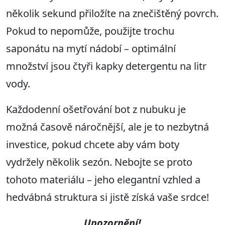
několik sekund přiložíte na znečištěný povrch.
Pokud to nepomůže, použijte trochu
saponátu na mytí nádobí – optimální
množství jsou čtyři kapky detergentu na litr
vody.
Každodenní ošetřování bot z nubuku je
možná časově náročnější, ale je to nezbytná
investice, pokud chcete aby vám boty
vydržely několik sezón. Nebojte se proto
tohoto materiálu – jeho elegantní vzhled a
hedvábná struktura si jistě získá vaše srdce!
Upozornění!