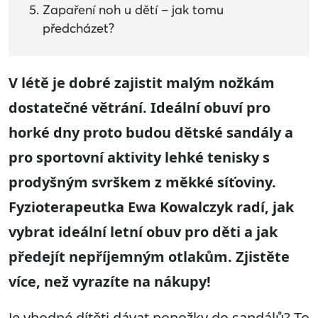
Zapaření noh u dětí – jak tomu
předcházet?
V létě je dobré zajistit malým nožkám
dostatečné větrání. Ideální obuví pro
horké dny proto budou dětské sandály a
pro sportovní aktivity lehké tenisky s
prodyšným svrškem z měkké síťoviny.
Fyzioterapeutka Ewa Kowalczyk radí, jak
vybrat ideální letní obuv pro děti a jak
předejít nepříjemným otlakům. Zjistěte
více, než vyrazíte na nákupy!
Je vhodné dítěti dávat ponožky do sandálů? To