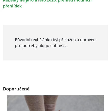
kabelky na jaro a léto 2026: přehled módních
přehlídek
Původní text článku byl přeložen a upraven
pro potřeby blogu eobuv.cz.
Doporučené