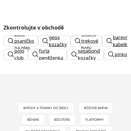
Zkontrolujte v obchodě
zlaté
dětské
geox
barevná
psaníčko
trekové
kozačky
kabelka
na ples
boty
polo
furla
vagabond
pinko
club
peněženka
kozačky
BATOHY A TENISKY DO ŠKOLY
RŮŽOVÁ BARVA
BĚHÁNÍ
BIŽUTERIE
FLATFORMY