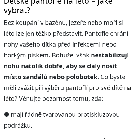
Dětské pantofle na léto – jaké
vybrat?
Bez koupání v bazénu, jezeře nebo moři si
léto lze jen těžko představit. Pantofle chrání
nohy vašeho dítka před infekcemi nebo
horkým pískem. Bohužel však
nestabilizují
nohu natolik dobře, aby se daly nosit
místo sandálů nebo polobotek
. Co byste
měli zvážit při výběru
pantoflí pro své dítě na
léto
? Věnujte pozornost tomu, zda:
●
mají řádně tvarovanou protiskluzovou
podrážku,