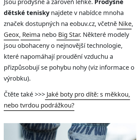
Jsou prodyšné a zároveň lehké.
Prodyšné
dětské tenisky
najdete v nabídce mnoha
značek dostupných na eobuv.cz, včetně
Nike
,
Geox
,
Reima
nebo
Big Star
. Některé modely
jsou obohaceny o nejnovější technologie,
které napomáhají proudění vzduchu a
přizpůsobují se pohybu nohy (viz informace o
výrobku).
Čtěte také >>>
Jaké boty pro dítě: s měkkou,
nebo tvrdou podrážkou?