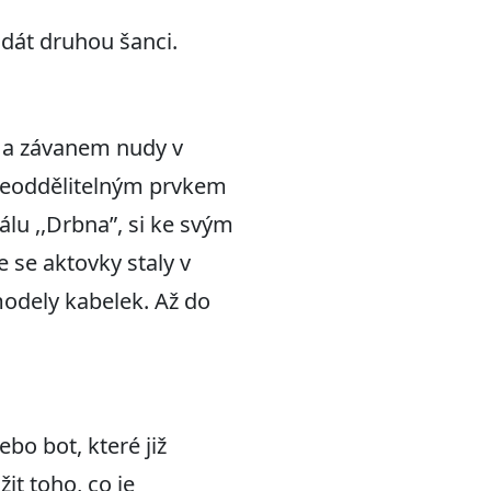
dát druhou šanci.
m a závanem nudy v
 neoddělitelným prvkem
iálu ,,Drbna”, si ke svým
e se aktovky staly v
odely kabelek. Až do
bo bot, které již
it toho, co je