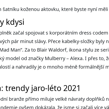
šatníku koženou aktovku, které byste nyní měli 
y kdysi
oplněk začal spojovat s korporátním dress code
svých pár minut slávy. Přece kabelky-složky byly
,Mad Man”. Za to Blair Waldorf, ikona stylu ze ser
ký model od značky Mulberry – Alexa. I přes to, ž
ostí a nahradily je o mnoho méně formálnější m
: trendy jaro-léto 2021
ní branže přímo miluje velké návraty doplňků ne
demie ovšem dokázala, že jsme si začali více váž