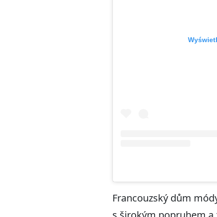
Wyświetl
Francouzský dům módy 
s širokým popruhem a 