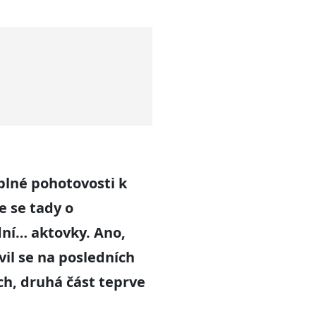
plné pohotovosti k
 se tady o
ní… aktovky. Ano,
il se na posledních
ch, druhá část teprve