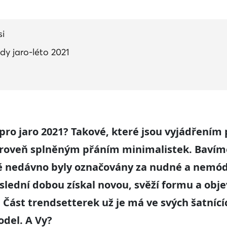
si
dy jaro-léto 2021
ro jaro 2021? Takové, které jsou vyjádřením 
ároveň splněným přáním minimalistek. Bavíme
tě nedávno byly označovány za nudné a nemód
lední dobou získal novou, svěží formu a objev
Část trendsetterek už je má ve svých šatnící
odel. A Vy?