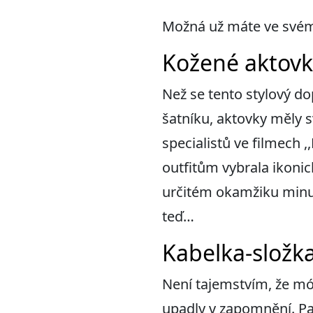
Možná už máte ve svém 
Kožené aktovk
Než se tento stylový d
šatníku, aktovky měly 
specialistů ve filmech ,
outfitům vybrala ikonic
určitém okamžiku minul
teď…
Kabelka-složka
Není tajemstvím, že mód
upadly v zapomnění. Pan