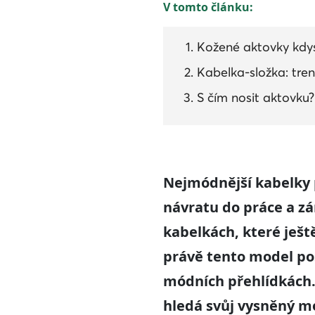
V tomto článku:
Kožené aktovky kdy
Kabelka-složka: tren
S čím nosit aktovku?
Nejmódnější kabelky p
návratu do práce a z
kabelkách, které ješ
právě tento model pos
módních přehlídkách. 
hledá svůj vysněný m