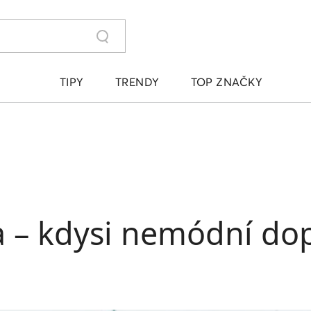
TIPY
TRENDY
TOP ZNAČKY
a – kdysi nemódní dop