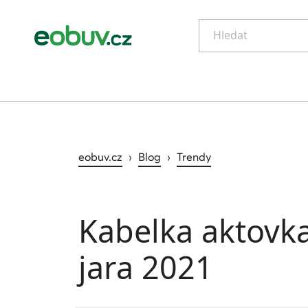
Hledat
eobuv.cz
›
Blog
›
Trendy
Kabelka aktovk
jara 2021