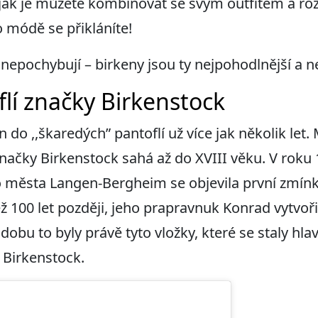
 jak je můžete kombinovat se svým outfitem a ro
 módě se přikláníte!
epochybují – birkeny jsou ty nejpohodlnější a ne
flí značky Birkenstock
 do ,,škaredých” pantoflí už více jak několik let
značky Birkenstock sahá až do XVIII věku. V roku 
města Langen-Bergheim se objevila první zmínka
ž 100 let později, jeho prapravnuk Konrad vytvoř
dobu to byly právě tyto vložky, které se staly 
 Birkenstock.