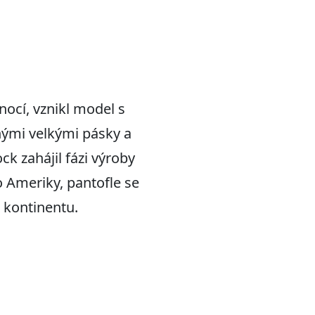
nocí, vznikl model s
nými velkými pásky a
k zahájil fázi výroby
o Ameriky, pantofle se
o kontinentu.