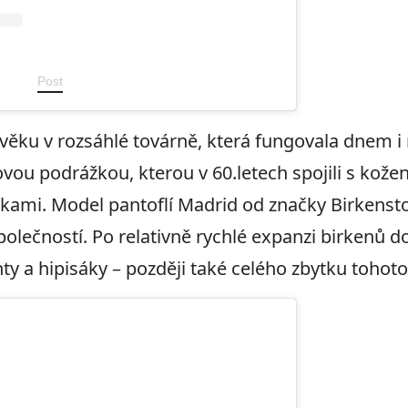
Post
 věku v rozsáhlé továrně, která fungovala dnem i 
vou podrážkou, kterou v 60.letech spojili s kože
kami. Model pantoflí Madrid od značky Birkenstoc
olečností. Po relativně rychlé expanzi birkenů d
ty a hipisáky – později také celého zbytku tohot