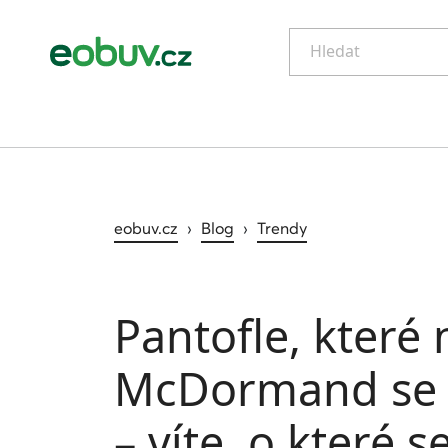
Hledat
eobuv.cz
›
Blog
›
Trendy
Pantofle, které
McDormand se v
– víte, o které s