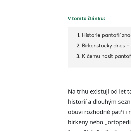
V tomto článku:
Historie pantoflí zn
Birkenstocky dnes –
K čemu nosit pantof
Na trhu existují od let
historií a dlouhým sezn
obuvi rozhodně patří i
birkeny nebo ,,ortopedi