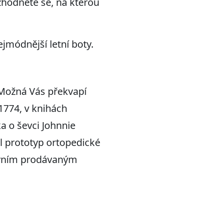
zhodněte se, na kterou
jmódnější letní boty.
. Možná Vás překvapí
1774, v knihách
 o ševci Johnnie
il prototyp ortopedické
hlavním prodávaným