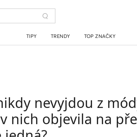
TIPY
TRENDY
TOP ZNAČKY
 nikdy nevyjdou z mód
 nich objevila na př
e jedná?