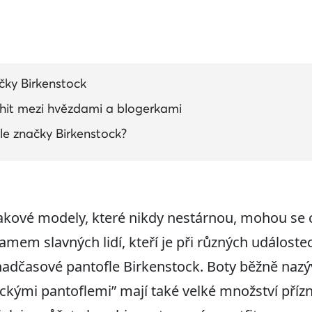
ačky Birkenstock
 hit mezi hvězdami a blogerkami
le značky Birkenstock?
 takové modely, které nikdy nestárnou, mohou se c
amem slavných lidí, kteří je při různých událoste
 nadčasové pantofle Birkenstock. Boty běžně nazý
ckými pantoflemi” mají také velké množství přízni