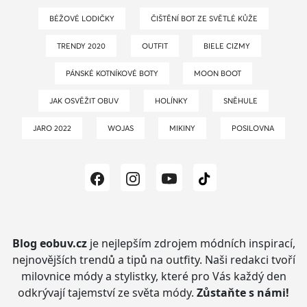
BÉŽOVÉ LODIČKY
ČIŠTĚNÍ BOT ZE SVĚTLÉ KŮŽE
TRENDY 2020
OUTFIT
BIELE CIZMY
PÁNSKÉ KOTNÍKOVÉ BOTY
MOON BOOT
JAK OSVĚŽIT OBUV
HOLÍNKY
SNĚHULE
JARO 2022
WOJAS
MIKINY
POSILOVNA
Blog eobuv.cz
je nejlepším zdrojem módních inspirací,
nejnovějších trendů a tipů na outfity.
Naši redakci tvoří
milovnice módy a stylistky, které pro Vás každý den
odkrývají tajemství ze světa módy.
Zůstaňte s námi!