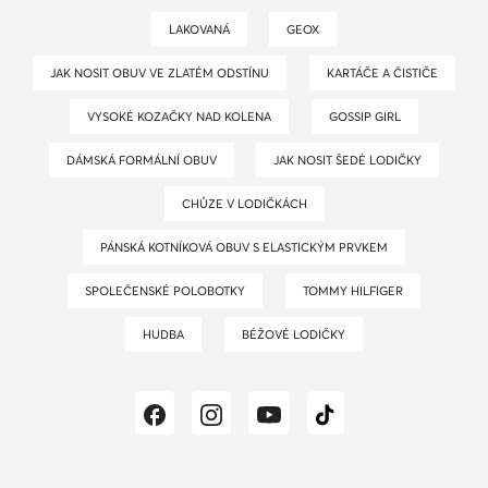
LAKOVANÁ
GEOX
JAK NOSIT OBUV VE ZLATÉM ODSTÍNU
KARTÁČE A ČISTIČE
VYSOKÉ KOZAČKY NAD KOLENA
GOSSIP GIRL
DÁMSKÁ FORMÁLNÍ OBUV
JAK NOSIT ŠEDÉ LODIČKY
CHŮZE V LODIČKÁCH
PÁNSKÁ KOTNÍKOVÁ OBUV S ELASTICKÝM PRVKEM
SPOLEČENSKÉ POLOBOTKY
TOMMY HILFIGER
HUDBA
BÉŽOVÉ LODIČKY