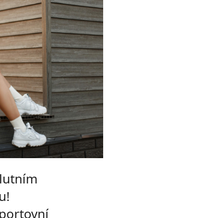
lutním
u!
sportovní