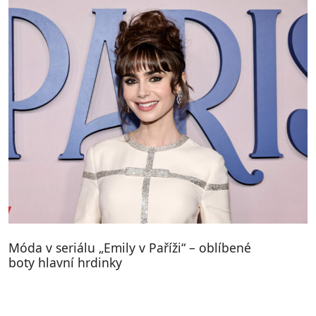
Móda v seriálu „Emily v Paříži“ – oblíbené
boty hlavní hrdinky