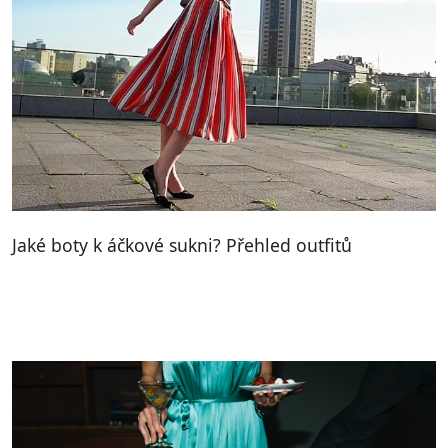
Jaké boty k áčkové sukni? Přehled outfitů